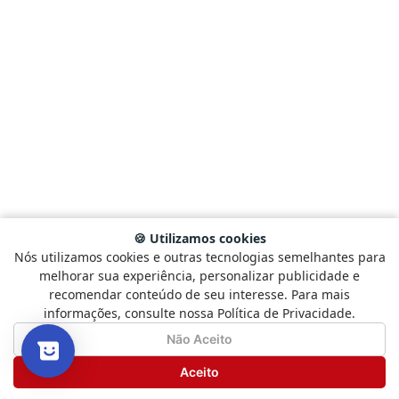
🍪 Utilizamos cookies
Nós utilizamos cookies e outras tecnologias semelhantes para
Selecione
Como está sendo sua experiência?
melhorar sua experiência, personalizar publicidade e
uma
recomendar conteúdo de seu interesse. Para mais
opção
informações, consulte nossa Política de Privacidade.
de
1
Não Satisfeito
Satisfeito
Não Aceito
a
5
Seguinte
Aceito
,