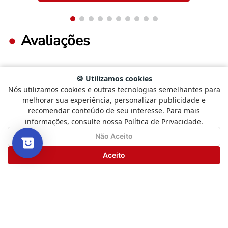
Avaliações
🍪 Utilizamos cookies
FAÇA LOGIN PARA ESCREVER UMA AVALIAÇÃO.
Nós utilizamos cookies e outras tecnologias semelhantes para
Selecione
Como está sendo sua experiência?
melhorar sua experiência, personalizar publicidade e
uma
recomendar conteúdo de seu interesse. Para mais
opção
Mais recentes
Todos
informações, consulte nossa Política de Privacidade.
de
1
Não Satisfeito
Satisfeito
Não Aceito
a
5
Carregando avaliações…
Seguinte
Aceito
,
com
Novos livros, boas histórias
1
e promoções especiais
sendo
Não
Tudo isso direto no seu e-mail.
Satisfeito
e