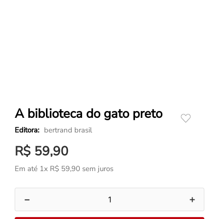
A biblioteca do gato preto
bertrand brasil
R$
59
,
90
Em até
1
x
R$
59
,
90
sem juros
－
＋