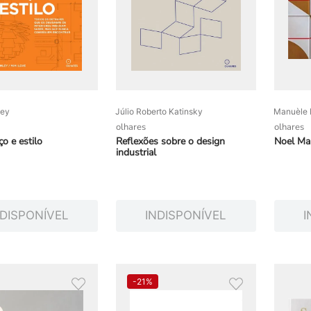
ley
Júlio Roberto Katinsky
Manuèle P
olhares
olhares
o e estilo
Reflexões sobre o design
Noel Ma
industrial
NDISPONÍVEL
INDISPONÍVEL
I
-
21%