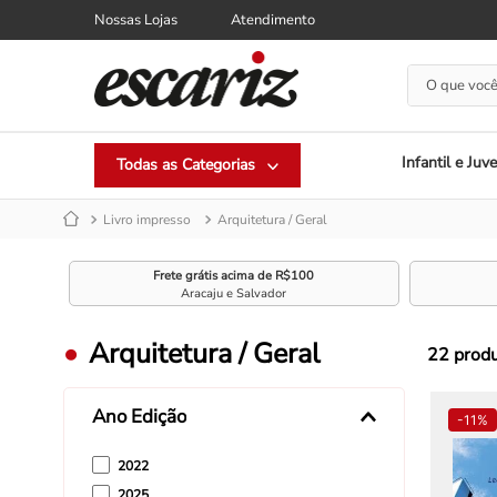
Nossas Lojas
Atendimento
O que você
Infantil e Juve
Livro impresso
Arquitetura / Geral
Frete grátis acima de R$100
Aracaju e Salvador
Arquitetura / Geral
22
prod
Ano Edição
-
11%
2022
2025