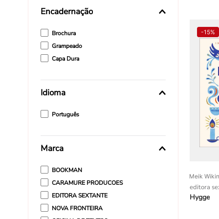
Encadernação
Goff Le
Guto Requena
-
15%
Brochura
Grampeado
Capa Dura
Idioma
Português
Marca
BOOKMAN
Meik Wiki
CARAMURE PRODUCOES
editora se
EDITORA SEXTANTE
Hygge
NOVA FRONTEIRA