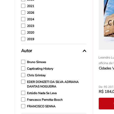
2021
2026
2024
2023
2020
2019
2017
Autor
2011
Leandro L
Bruno Simoes
oficina de
Cidades V
Captivating History
Chris Grimley
EDER DONIZETI DA SILVA ADRIANA
DANTAS NOGUEIRA
R$
207
R$
184
,
Estúdio Nada Se Leva
Francesco Perrotta-Bosch
FRANCISCO SENNA
Gernot Minke