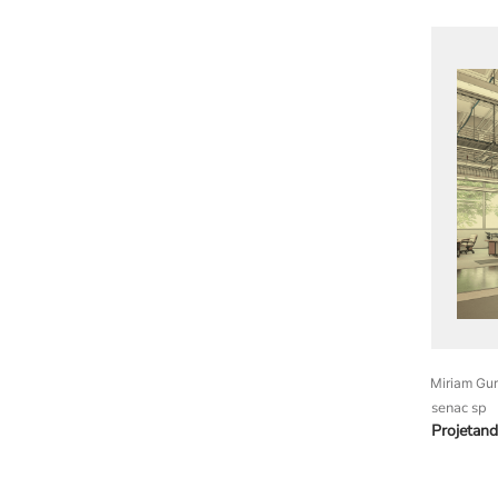
Miriam Gur
senac sp
Projetan