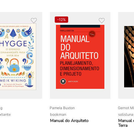
-
12%
ng
Pamela Buxton
Gernot M
xtante
bookman
solisluna
Manual do Arquiteto
Manual 
Terra