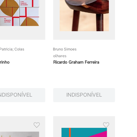
atricia; Colas
Bruno Simoes
olhares
rinho
Ricardo Graham Ferreira
NDISPONÍVEL
INDISPONÍVEL