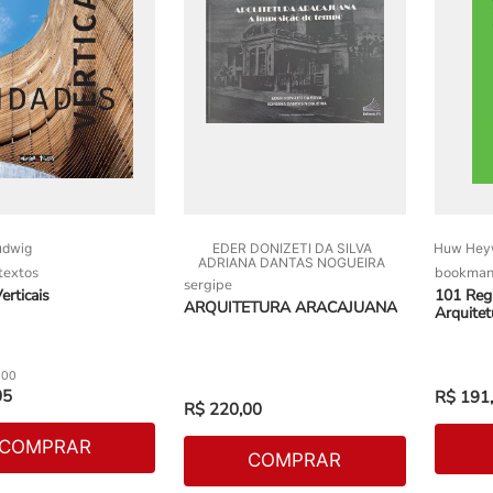
udwig
EDER DONIZETI DA SILVA
Huw Hey
ADRIANA DANTAS NOGUEIRA
 textos
bookma
sergipe
erticais
101 Reg
ARQUITETURA ARACAJUANA
Arquite
Energéti
,
00
05
R$
191
,
R$
220
,
00
COMPRAR
COMPRAR