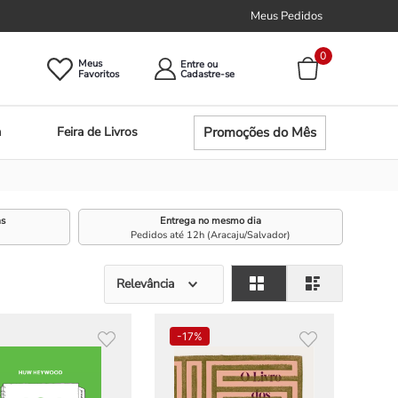
Meus Pedidos
0
Meus
Entre ou
Promoções do Mês
a
Feira de Livros
as
Entrega no mesmo dia
Pedidos até 12h (Aracaju/Salvador)
Relevância
-
17%