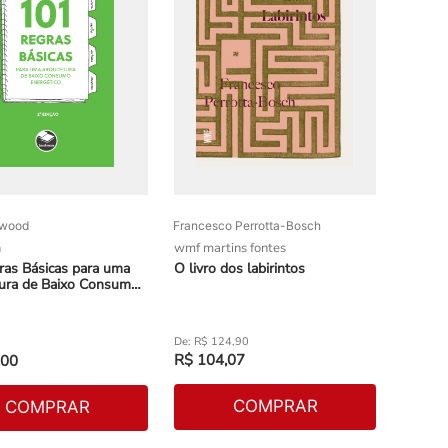
wood
Francesco Perrotta-Bosch
n
wmf martins fontes
ras Básicas para uma
O livro dos labirintos
tura de Baixo Consumo
co
R$
124
,
90
R$
104
,
07
00
COMPRAR
COMPRAR