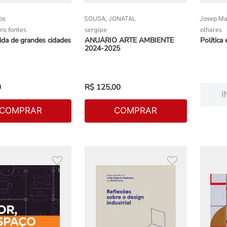
bs
SOUSA, JONATAL
Josep Ma
ns fontes
sergipe
olhares
ida de grandes cidades
ANUÁRIO ARTE AMBIENTE
Política 
2024-2025
0
R$
125
,
00
I
COMPRAR
COMPRAR