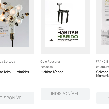
da Se Leva
Guto Requena
FRANCIS
senac sp
caramure
asileiro: Luminárias
Habitar híbrido
Salvador
Memória
imobiliár
INDISPONÍVEL
NDISPONÍVEL
I