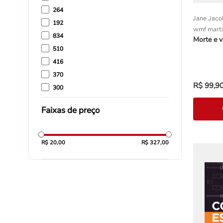
264
Jane Jaco
192
wmf marti
834
Morte e v
510
416
370
R$
99
,
9
300
232
Faixas de preço
224
R$ 20,00
R$ 327,00