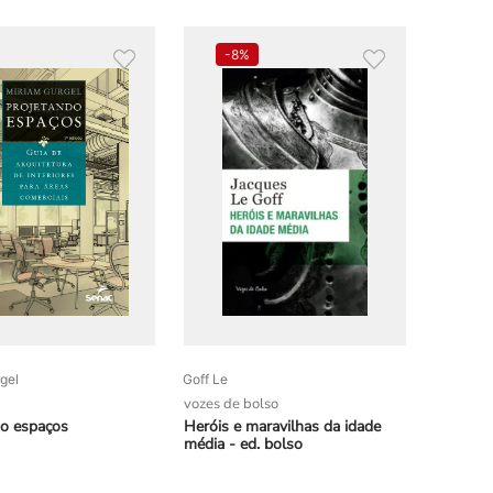
-
8%
gel
Goff Le
vozes de bolso
do espaços
Heróis e maravilhas da idade
média - ed. bolso