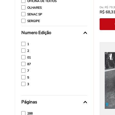
OFICINA DE TEXTOS
R$
79
,
OLHARES
R$
68
,
3
SENAC SP
SERGIPE
SOLISLUNA
Numero Edição
VOZES DE BOLSO
1
2
01
87
7
5
3
Páginas
288