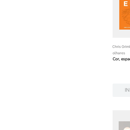
Chris Grim
olhares
Cor, espaç
I