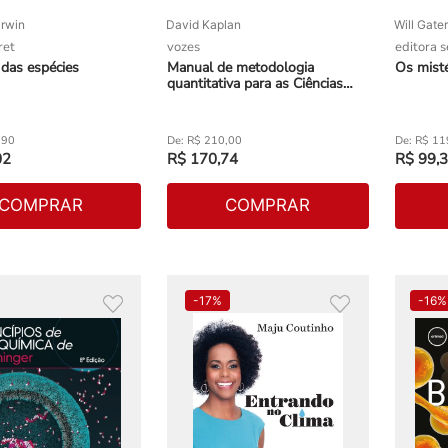
rwin
David Kaplan
Will Gater
ret
vozes
editora 
das espécies
Manual de metodologia
Os misté
quantitativa para as Ciências
Sociais
,
90
R$
210
,
00
R$
11
02
R$
170
,
74
R$
99
,
3
COMPRAR
COMPRAR
-
17%
-
16%