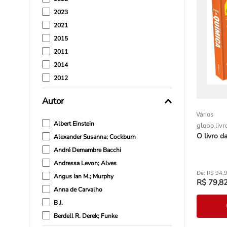
2023
2021
2015
2011
2014
2012
2025
Autor
2020
Vários
Albert Einstein
globo livr
O livro d
Alexander Susanna; Cockburn
André Demambre Bacchi
Andressa Levon; Alves
R$
94
,
Angus Ian M.; Murphy
R$
79
,
8
Anna de Carvalho
B J.
Berdell R. Derek; Funke