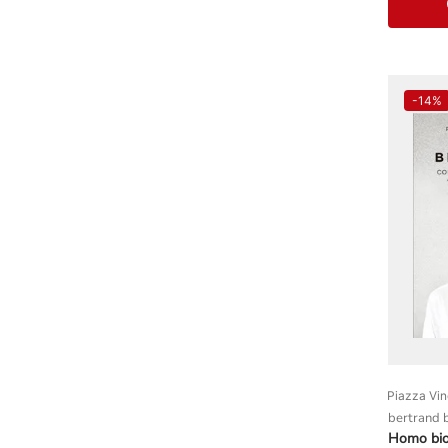
-
14%
Piazza Vi
bertrand b
Homo bio