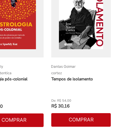
ly
Dantas Goimar
tentica
cortez
ia pós-colonial
Tempos de isolamento
R$
54
,
00
R$
30
,
16
0
COMPRAR
COMPRAR