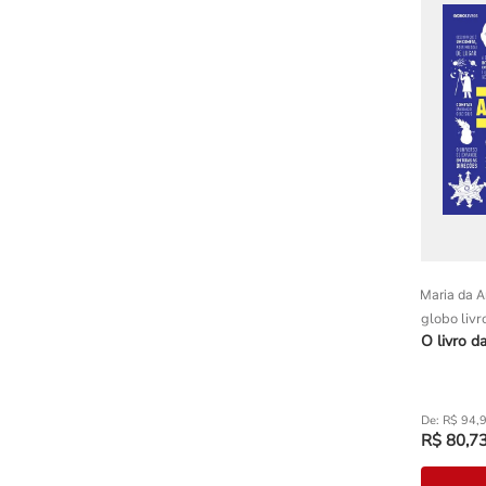
Maria da A
globo livr
O livro d
R$
94
,
R$
80
,
7