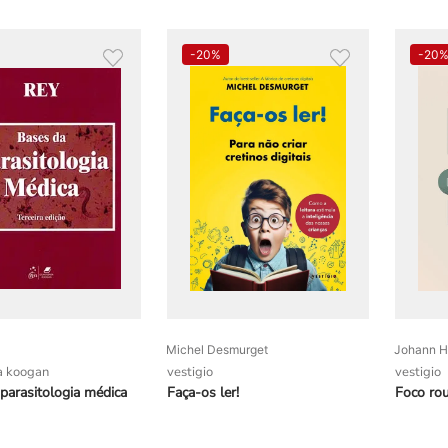
-
20%
-
20
Michel Desmurget
Johann H
a koogan
vestigio
vestigio
parasitologia médica
Faça-os ler!
Foco ro