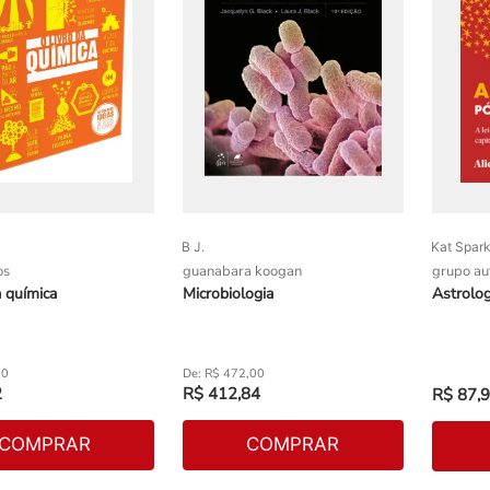
B J.
Kat Spark
os
guanabara koogan
grupo au
a química
Microbiologia
Astrolog
90
R$
472
,
00
2
R$
412
,
84
R$
87
,
9
COMPRAR
COMPRAR