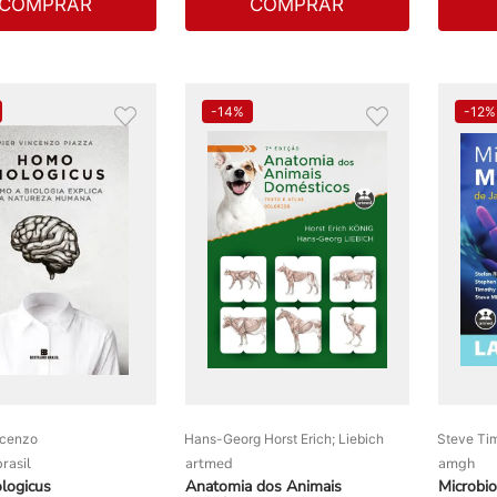
COMPRAR
COMPRAR
-
14%
-
12%
ncenzo
Hans-Georg Horst Erich; Liebich
Steve Tim
rasil
artmed
amgh
logicus
Anatomia dos Animais
Microbio