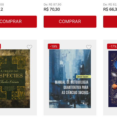
,
00
R$
87
,
90
R$
82
12
R$
70
,
30
R$
66
,
3
COMPRAR
COMPRAR
-
19%
-
17%