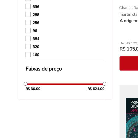
336
Charles Da
martin cla
288
A origem 
256
96
384
R$
129
320
R$
105
,
160
480
Faixas de preço
352
R$ 30,00
R$ 624,00