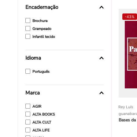
Beth Shapiro
Encadernação
Braden Gregg
-
43%
Brochura
Grampeado
Infantil tecido
Idioma
Português
Marca
AGIR
Rey Luís
guanabar
ALTA BOOKS
Bases da 
ALTA CULT
ALTA LIFE