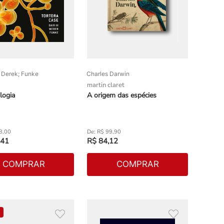
. Derek; Funke
Charles Darwin
martin claret
logia
A origem das espécies
8
,
00
R$
99
,
90
41
R$
84
,
12
COMPRAR
COMPRAR