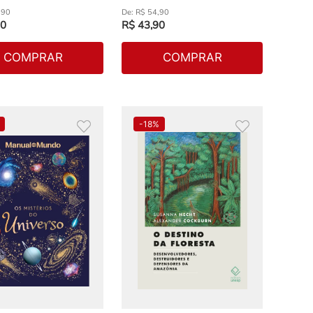
,
90
R$
54
,
90
0
R$
43
,
90
COMPRAR
COMPRAR
-
18%