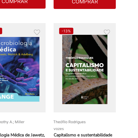
COMPRAR
COMPRAR
-
13%
othy A.; Miller
Theófilo Rodrigues
vozes
logia Médica de Jawetz,
Capitalismo e sustentabilidade