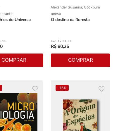
Alexander Susanna; Cockburn
sextante
unesp
rios do Universo
O destino da floresta
9
,
90
R$
98
,
00
0
R$
80
,
25
COMPRAR
COMPRAR
-
16%