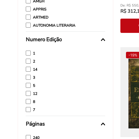
AMGH
R$
550
APPRIS
R$
312
,
ARTMED
AUTONOMIA LITERARIA
BAMBUAL
Numero Edição
BERTRAND BRASIL
1
-
19%
2
14
3
5
12
8
7
4
Páginas
30
240