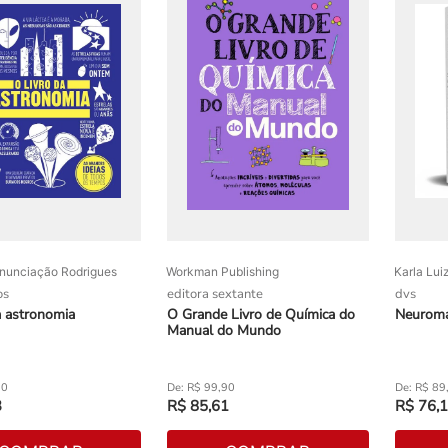
nunciação Rodrigues
Workman Publishing
Karla Lui
os
editora sextante
dvs
a astronomia
O Grande Livro de Química do
Neuroma
Manual do Mundo
90
R$
99
,
90
R$
89
3
R$
85
,
61
R$
76
,
1