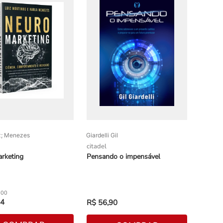
z; Menezes
Giardelli Gil
citadel
rketing
Pensando o impensável
,
00
4
R$
56
,
90