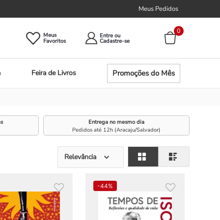
Meus Pedidos
0
Meus
Entre ou
Promoções do Mês
a
Feira de Livros
as
Entrega no mesmo dia
Pedidos até 12h (Aracaju/Salvador)
Relevância
-
44%