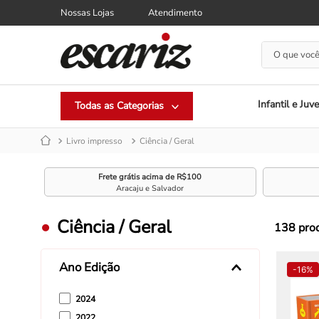
Nossas Lojas
Atendimento
O que você
Infantil e Juve
Livro impresso
Ciência / Geral
Frete grátis acima de R$100
Aracaju e Salvador
Ciência / Geral
138
pro
Ano Edição
-
16%
2024
2022