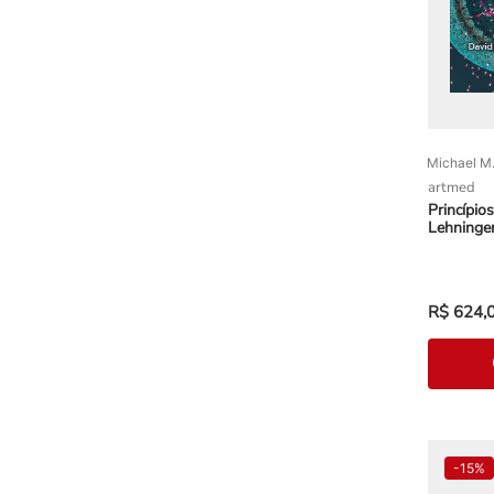
Michael M.
artmed
Princípio
Lehninge
R$
624
,
-
15%