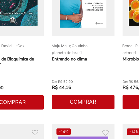
 David L.; Cox
Maju Maju; Coutinho
Berdell R
planeta do brasil
artmed
s de Bioquímica de
Entrando no clima
Microbio
r
R$
52
,
90
R$
56
R$
44
,
16
R$
476
,
00
COMPRAR
COMPRAR
-
14%
-
14%