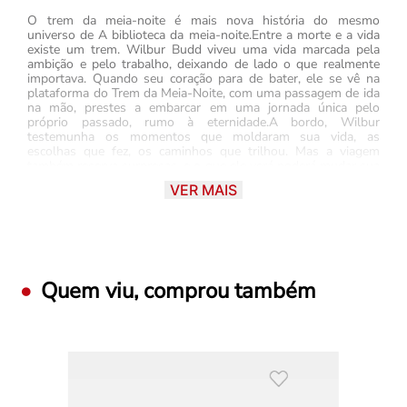
O trem da meia-noite é mais nova história do mesmo
universo de A biblioteca da meia-noite.Entre a morte e a vida
existe um trem. Wilbur Budd viveu uma vida marcada pela
ambição e pelo trabalho, deixando de lado o que realmente
importava. Quando seu coração para de bater, ele se vê na
plataforma do Trem da Meia-Noite, com uma passagem de ida
na mão, prestes a embarcar em uma jornada única pelo
próprio passado, rumo à eternidade.A bordo, Wilbur
testemunha os momentos que moldaram sua vida, as
escolhas que fez, os caminhos que trilhou. Mas a viagem
também reserva surpresas, e o que ele verá poderá mudar sua
forma de enxergar tudo o que viveu, revelando o peso de
VER MAIS
suas escolhas. O problema é que ele não pode alterar o
passado… Ou será que pode?Antes que o tempo acabe,
Wilbur terá de confrontar a pergunta mais importante de
todas:O que realmente vale a pena na vida?Mais que uma
simples viagem no tempo, embarcar no Trem da Meia-Noite é
uma jornada transformadora e uma mágica história de amor.
Quem viu, comprou também