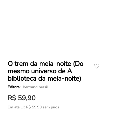
O trem da meia-noite (Do
mesmo universo de A
biblioteca da meia-noite)
bertrand brasil
R$
59
,
90
Em até
1
x
R$
59
,
90
sem juros