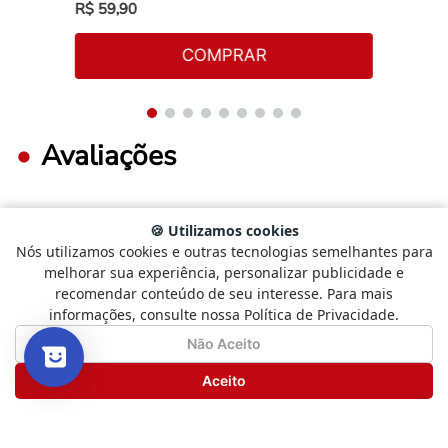
R$
59
,
90
COMPRAR
Avaliações
🍪 Utilizamos cookies
FAÇA LOGIN PARA ESCREVER UMA AVALIAÇÃO.
Nós utilizamos cookies e outras tecnologias semelhantes para
Selecione
Como está sendo sua experiência?
melhorar sua experiência, personalizar publicidade e
uma
recomendar conteúdo de seu interesse. Para mais
opção
Mais recentes
Todos
informações, consulte nossa Política de Privacidade.
de
1
Não Satisfeito
Satisfeito
Não Aceito
a
5
Seguinte
Aceito
Nenhuma avaliação
,
com
1