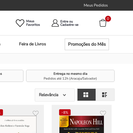
Meus Pedidos
0
Meus
Entre ou
Promoções do Mês
a
Feira de Livros
as
Entrega no mesmo dia
Pedidos até 12h (Aracaju/Salvador)
Relevância
%
-
8%