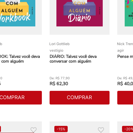
eb
Lori Gottlieb
Nick Tren
vestigio
agir
: Talvez você deva
DIÁRIO: Talvez você deva
Pense m
r com alguém
conversar com alguém
80
R$
77
,
90
R$
49
5
R$
62
,
30
R$
40
,
0
COMPRAR
COMPRAR
-
15%
-
20