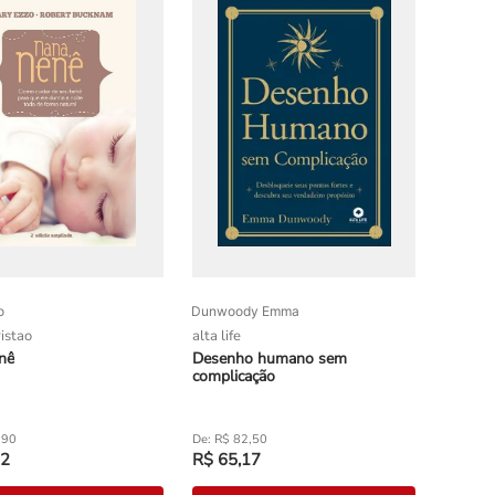
o
Dunwoody Emma
istao
alta life
nê
Desenho humano sem
complicação
,
90
R$
82
,
50
2
R$
65
,
17