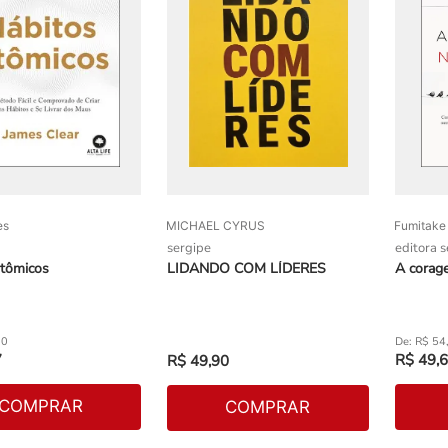
es
MICHAEL CYRUS
Fumitake 
sergipe
editora 
atômicos
LIDANDO COM LÍDERES
A corag
90
R$
54
7
R$
49
,
6
R$
49
,
90
COMPRAR
COMPRAR