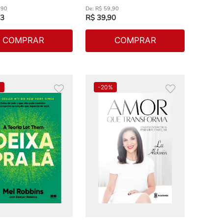
,
90
R$
59
,
90
3
R$
39
,
90
COMPRAR
COMPRAR
%
-
20%