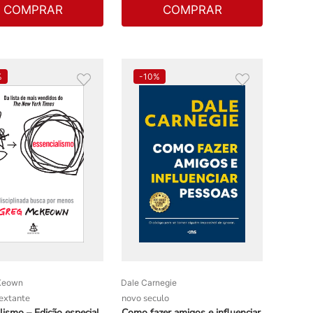
COMPRAR
COMPRAR
%
-
10%
Keown
Dale Carnegie
sextante
novo seculo
lismo – Edição especial
Como fazer amigos e influenciar