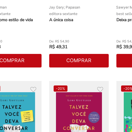
pman
Jay Gary; Papasan
Sawyer M
xtante
editora sextante
best sell
mo estilo de vida
A única coisa
Deixa pr
90
R$
54
,
90
R$
54
8
R$
49
,
31
R$
39
,
9
COMPRAR
COMPRAR
-
20%
-
20