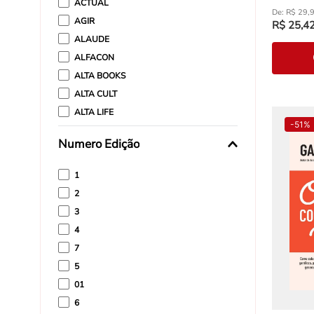
ACTUAL
R$
29
,
AGIR
R$
25
,
4
ALAUDE
ALFACON
ALTA BOOKS
ALTA CULT
ALTA LIFE
-
51%
AROLE CULTURAL
Numero Edição
ARTERA EDITORIAL
1
2
3
4
7
5
01
6