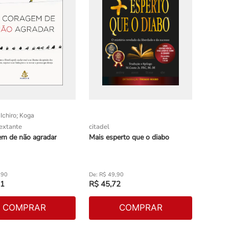
Ichiro; Koga
sextante
citadel
em de não agradar
Mais esperto que o diabo
,
90
R$
49
,
90
1
R$
45
,
72
COMPRAR
COMPRAR