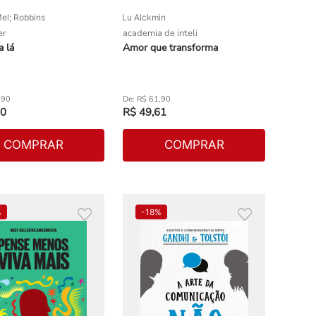
el; Robbins
Lu Alckmin
er
academia de inteli
a lá
Amor que transforma
,
90
R$
61
,
90
0
R$
49
,
61
COMPRAR
COMPRAR
%
-
18%