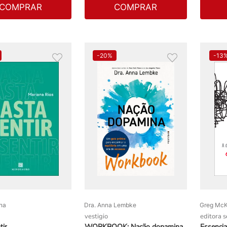
COMPRAR
COMPRAR
-
20%
-
13
na
Dra. Anna Lembke
Greg Mc
vestigio
editora 
tir
WORKBOOK: Nação dopamina
Essencia