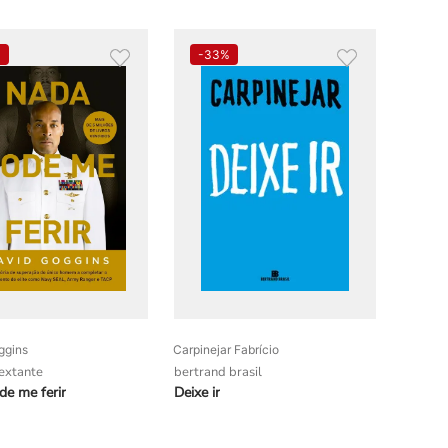
%
-
33%
ggins
Carpinejar Fabrício
sextante
bertrand brasil
e me ferir
Deixe ir