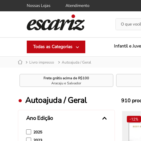
Nossas Lojas
Atendimento
O que você
Infantil e Juve
Livro impresso
Autoajuda / Geral
Frete grátis acima de R$100
Aracaju e Salvador
Autoajuda / Geral
910
pro
Ano Edição
-
12%
2025
2023