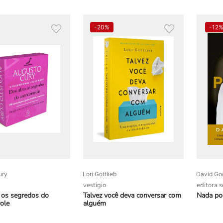
-
20%
-
12
ury
Lori Gottlieb
David Go
vestigio
editora 
 os segredos do
Talvez você deva conversar com
Nada pod
ole
alguém