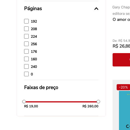
89
Gary Cha
Páginas
60
editora se
O amor co
192
208
224
R$
54
,
256
R$
26
,
8
176
160
240
0
144
Faixas de preço
-
20%
288
R$ 19,00
R$ 260,00