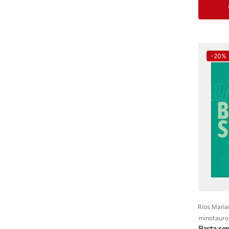
-
20%
Rios Maria
minotauro
Basta sen