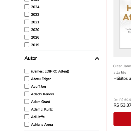
2024
2022
2021
2020
2026
2019
2018
Autor
2017
Clear Jam
((James; EDIPRO Allen))
alta life
Hábitos 
Abreu Edgar
Acuff Jon
Adachi Kendra
R$
60
,
Adam Grant
R$
53
,
3
Adam J. Kurtz
Adi Jaffe
Adriana Anna