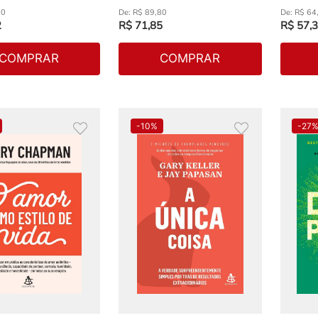
90
R$
89
,
80
R$
64
2
R$
71
,
85
R$
57
,
3
COMPRAR
COMPRAR
-
10%
-
27