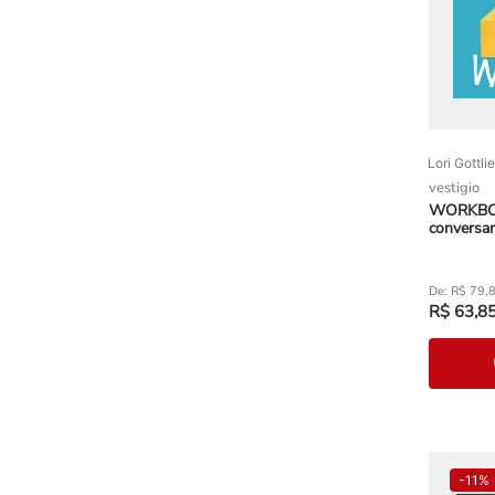
Lori Gottli
vestigio
WORKBOOK
conversa
R$
79
,
R$
63
,
8
-
11%