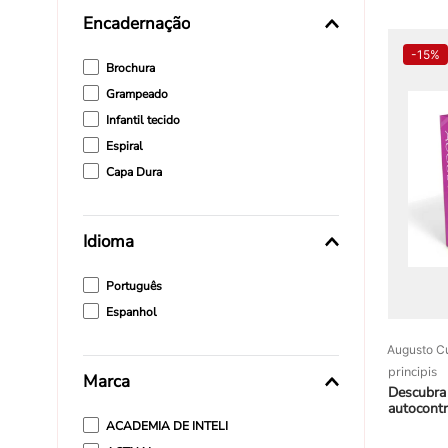
Aggie Lal
Encadernação
Aguiar Aurê
-
15%
Brochura
Grampeado
Infantil tecido
Espiral
Capa Dura
Idioma
Português
Espanhol
Augusto C
principis
Marca
Descubra
autocontr
ACADEMIA DE INTELI