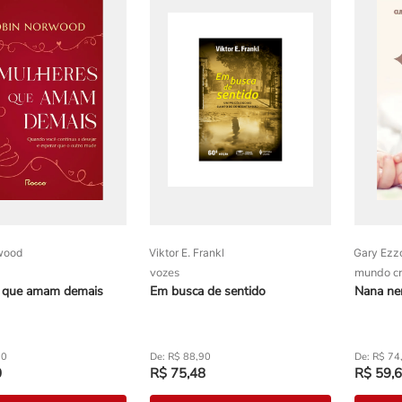
wood
Viktor E. Frankl
Gary Ezz
vozes
mundo cr
 que amam demais
Em busca de sentido
Nana ne
90
R$
88
,
90
R$
74
0
R$
75
,
48
R$
59
,
6