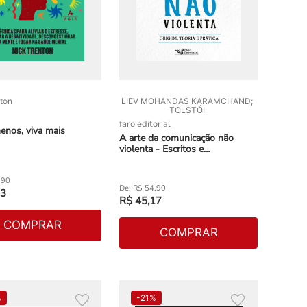
ton
LIEV MOHANDAS KARAMCHAND;
TOLSTÓI
faro editorial
enos, viva mais
A arte da comunicação não
violenta - Escritos e
correspondências entre Gandhi
e Tolstói
,
90
R$
54
,
90
3
R$
45
,
17
COMPRAR
COMPRAR
%
-
21%