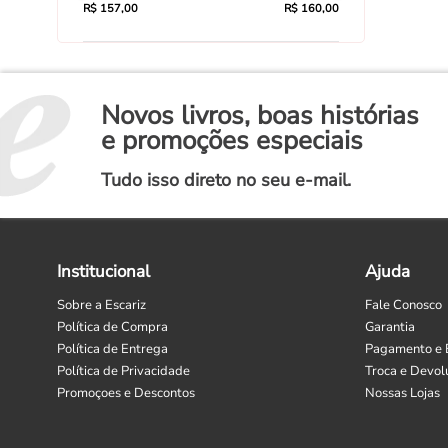
R$ 157,00
R$ 160,00
Novos livros, boas histórias
e promoções especiais
Tudo isso direto no seu e-mail.
Institucional
Ajuda
Sobre a Escariz
Fale Conosco
Política de Compra
Garantia
Política de Entrega
Pagamento e 
Política de Privacidade
Troca e Devol
Promoçoes e Descontos
Nossas Lojas
Selecione
Como está sendo sua experiência?
uma