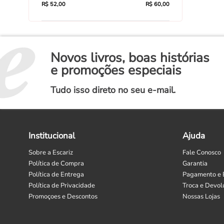
R$ 52,00
R$ 60,00
Novos livros, boas histórias
e promoções especiais
Tudo isso direto no seu e-mail.
Institucional
Ajuda
Sobre a Escariz
Fale Conosco
Política de Compra
Garantia
Política de Entrega
Pagamento e 
Política de Privacidade
Troca e Devol
Promoçoes e Descontos
Nossas Lojas
Selecione
Como está sendo sua experiência?
uma