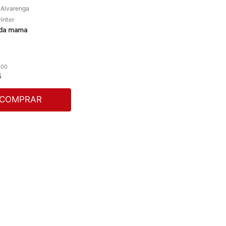
 Alvarenga
inter
 da mama
,
00
4
COMPRAR