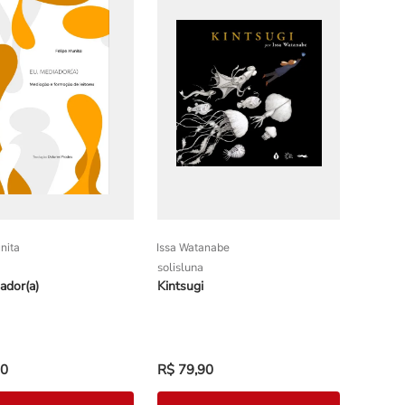
nita
Issa Watanabe
solisluna
ador(a)
Kintsugi
0
R$
79
,
90