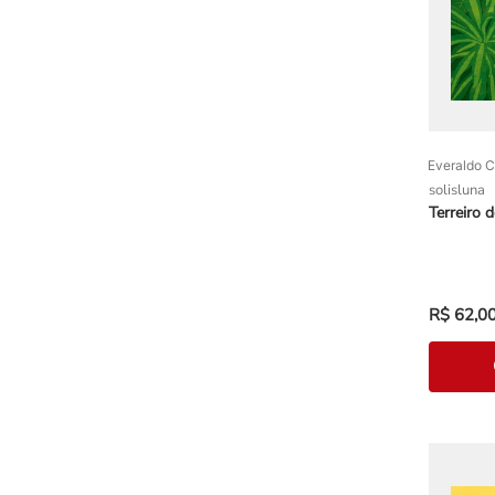
Everaldo 
solisluna
Terreiro
R$
62
,
0