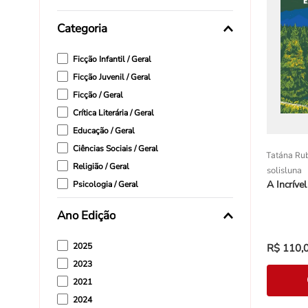
Categoria
Ficção Infantil / Geral
Ficção Juvenil / Geral
Ficção / Geral
Crítica Literária / Geral
Educação / Geral
Ciências Sociais / Geral
Tatána Ru
Religião / Geral
solisluna
A Incríve
Psicologia / Geral
Não Ficção Infantil / Geral
Ano Edição
Música / Geral
2025
R$
110
,
2023
2021
2024