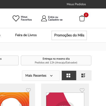
Meus Pedidos
0
Meus
Entre ou
Promoções do Mês
a
Feira de Livros
as
Entrega no mesmo dia
Pedidos até 12h (Aracaju/Salvador)
Mais Recentes