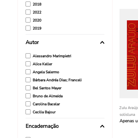
2018
2022
2020
2019
2017
Autor
2012
Alessandro Marimpietri
Alice Keller
Angela Salermo
Bárbara Andréa Dias; Franceli
Bel Santos Mayer
Bruno de Almeida
Carolina Bacelar
Zulu Araúj
Cecilia Bajour
solisluna
Enéas Guerra
Apenas u
Encadernação
Everaldo Conceição Duarte