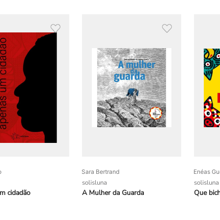
o
Sara Bertrand
Enéas Gu
solisluna
solisluna
m cidadão
A Mulher da Guarda
Que bich