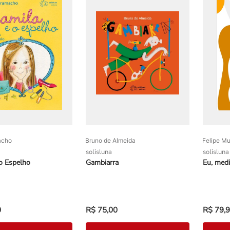
acho
Bruno de Almeida
Felipe Mu
solisluna
solisluna
o Espelho
Gambiarra
Eu, medi
0
R$
75
,
00
R$
79
,
9