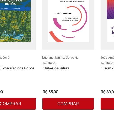
bášová
Luciana Janine; Gerbovic
João Amé
solisluna
solisluna
l Expedição dos Robôs
Clubes de leitura
O som d
00
R$
65
,
00
R$
89
,
9
COMPRAR
COMPRAR