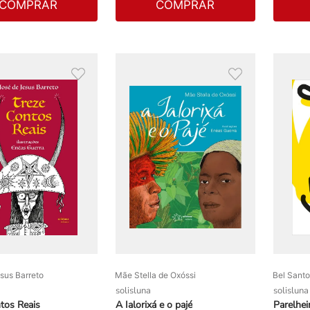
COMPRAR
COMPRAR
sus Barreto
Mãe Stella de Oxóssi
Bel Sant
solisluna
solisluna
tos Reais
A Ialorixá e o pajé
Parelhei