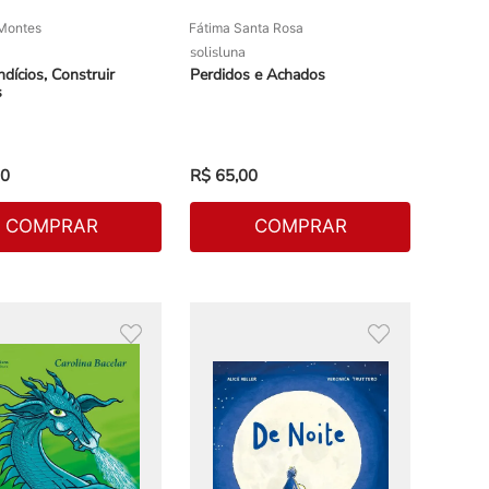
 Montes
Fátima Santa Rosa
solisluna
ndícios, Construir
Perdidos e Achados
s
0
R$
65
,
00
COMPRAR
COMPRAR