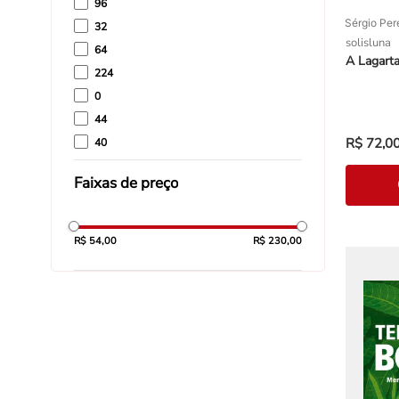
96
Sérgio Per
32
solisluna
64
A Lagart
224
0
44
R$
72
,
0
40
320
Faixas de preço
308
R$ 54,00
R$ 230,00