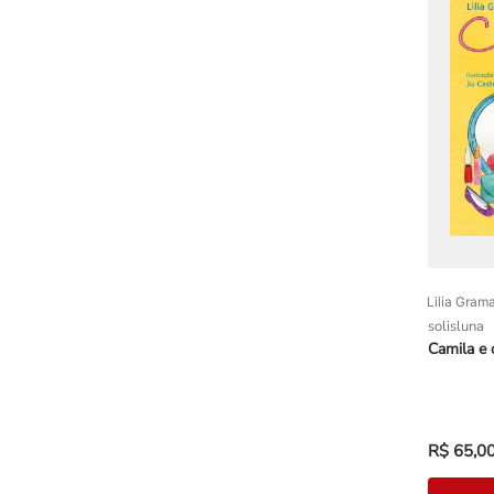
Lilia Gram
solisluna
Camila e 
R$
65
,
0