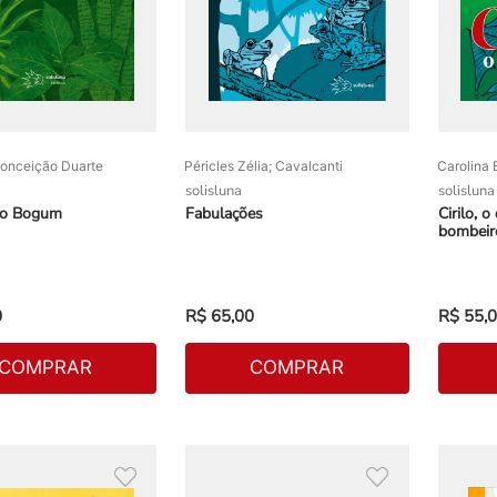
Conceição Duarte
Péricles Zélia; Cavalcanti
Carolina 
solisluna
solisluna
 do Bogum
Fabulações
Cirilo, 
bombeir
0
R$
65
,
00
R$
55
,
0
COMPRAR
COMPRAR