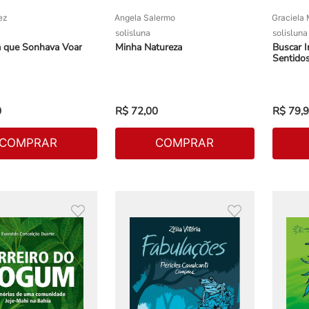
ez
Angela Salermo
Graciela
solisluna
solisluna
a que Sonhava Voar
Minha Natureza
Buscar I
Sentido
0
R$
72
,
00
R$
79
,
9
COMPRAR
COMPRAR