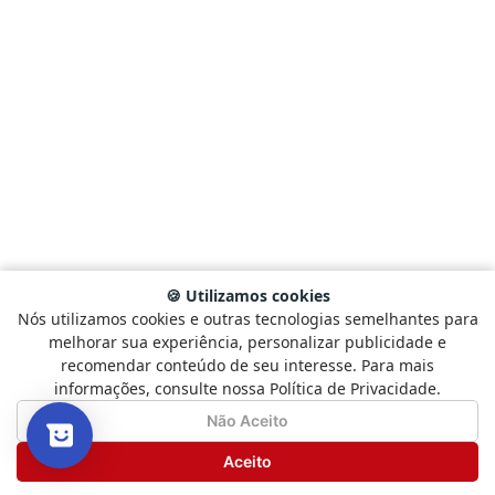
🍪 Utilizamos cookies
Nós utilizamos cookies e outras tecnologias semelhantes para
Selecione
Como está sendo sua experiência?
melhorar sua experiência, personalizar publicidade e
uma
recomendar conteúdo de seu interesse. Para mais
opção
informações, consulte nossa Política de Privacidade.
de
1
Não Satisfeito
Satisfeito
Não Aceito
a
5
Seguinte
Aceito
,