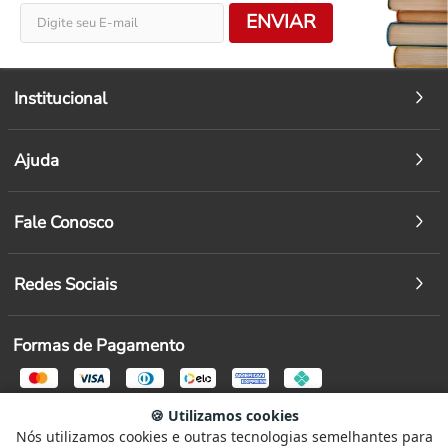
ENVIAR
Institucional
Ajuda
Fale Conosco
Redes Sociais
Formas de Pagamento
Segurança
🍪 Utilizamos cookies
Nós utilizamos cookies e outras tecnologias semelhantes para
Selecione
Como está sendo sua experiência?