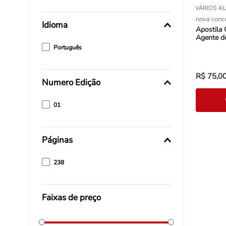
VÁRIOS A
nova conc
Idioma
Apostila
Agente de
Português
R$
75
,
0
Numero Edição
01
Páginas
238
Faixas de preço