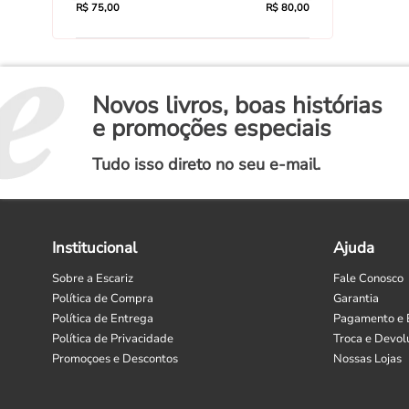
R$ 75,00
R$ 80,00
Novos livros, boas histórias
e promoções especiais
Tudo isso direto no seu e-mail.
Institucional
Ajuda
Sobre a Escariz
Fale Conosco
Política de Compra
Garantia
Política de Entrega
Pagamento e 
Política de Privacidade
Troca e Devol
Promoçoes e Descontos
Nossas Lojas
Selecione
Como está sendo sua experiência?
uma