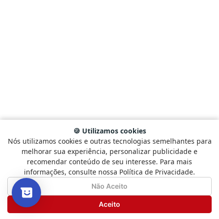
🍪 Utilizamos cookies
Nós utilizamos cookies e outras tecnologias semelhantes para
Selecione
Como está sendo sua experiência?
melhorar sua experiência, personalizar publicidade e
uma
recomendar conteúdo de seu interesse. Para mais
opção
informações, consulte nossa Política de Privacidade.
de
1
Não Satisfeito
Satisfeito
Não Aceito
a
5
Seguinte
Aceito
,