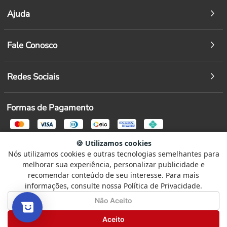
Ajuda
Fale Conosco
Redes Sociais
Formas de Pagamento
Segurança
🍪 Utilizamos cookies
Nós utilizamos cookies e outras tecnologias semelhantes para
Selecione
Como está sendo sua experiência?
melhorar sua experiência, personalizar publicidade e
uma
recomendar conteúdo de seu interesse. Para mais
opção
informações, consulte nossa Política de Privacidade.
de
1
Não Satisfeito
Satisfeito
Não Aceito
© Copyright 2026 - Todos os direitos reservados a Paulo Escariz LTDA
a
CNPJ 16.470.999/0001-72
5
Seguinte
Aceito
,