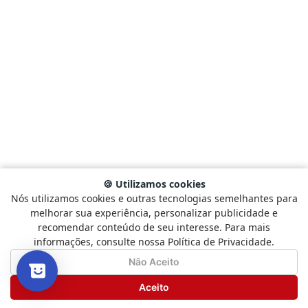
🍪 Utilizamos cookies
Nós utilizamos cookies e outras tecnologias semelhantes para
Selecione
Como está sendo sua experiência?
melhorar sua experiência, personalizar publicidade e
uma
recomendar conteúdo de seu interesse. Para mais
opção
informações, consulte nossa Política de Privacidade.
de
1
Não Satisfeito
Satisfeito
Não Aceito
a
5
Seguinte
Aceito
,