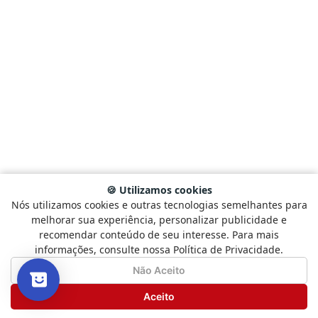
🍪 Utilizamos cookies
Nós utilizamos cookies e outras tecnologias semelhantes para
Selecione
Como está sendo sua experiência?
melhorar sua experiência, personalizar publicidade e
uma
recomendar conteúdo de seu interesse. Para mais
opção
informações, consulte nossa Política de Privacidade.
de
1
Não Satisfeito
Satisfeito
Não Aceito
a
5
Seguinte
Aceito
,