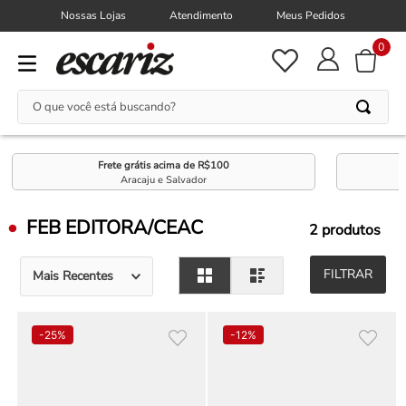
Nossas Lojas
Atendimento
Meus Pedidos
0
O que você está buscando?
Frete grátis acima de R$100
Aracaju e Salvador
FEB EDITORA/CEAC
2
produtos
FILTRAR
Mais Recentes
-
25%
-
12%