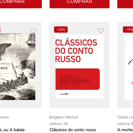
COMPRAR
COMPRAR
-
14%
-
11
erman
Bulgákov Mikhail
Tolstói L
4
editora 34
editora 
, ou A baleia
Clássicos do conto russo
A morte 