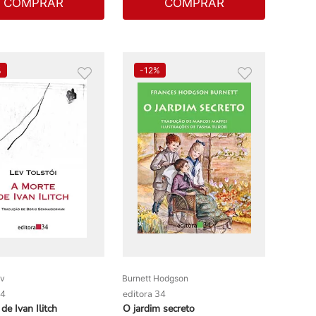
COMPRAR
COMPRAR
%
-
12%
ev
Burnett Hodgson
34
editora 34
de Ivan Ilitch
O jardim secreto