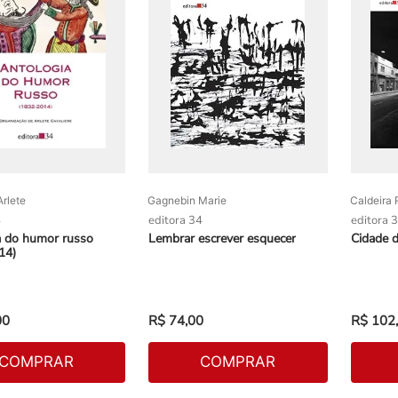
Arlete
Gagnebin Marie
Caldeira 
4
editora 34
editora 
a do humor russo
Lembrar escrever esquecer
Cidade 
14)
00
R$
74
,
00
R$
102
,
COMPRAR
COMPRAR