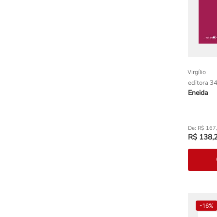
Virgílio
editora 3
Eneida
R$
167
R$
138
,
-
16%