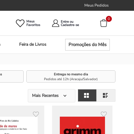
Meus Pedidos
0
Meus
Entre ou
Promoções do Mês
a
Feira de Livros
as
Entrega no mesmo dia
Pedidos até 12h (Aracaju/Salvador)
Mais Recentes