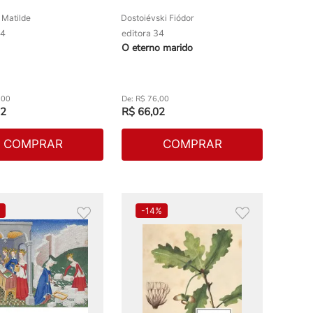
 Matilde
Dostoiévski Fiódor
34
editora 34
O eterno marido
,
00
R$
76
,
00
2
R$
66
,
02
COMPRAR
COMPRAR
%
-
14%