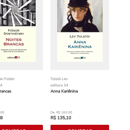
ki Fiódor
Tolstói Lev
34
editora 34
rancas
Anna Kariênina
,
00
R$
163
,
00
8
R$
135
,
10