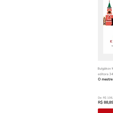
Bulgákov M
editora 3
O mestre
R$
106
R$
88
,
8