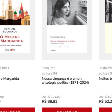
ikhail
Rossi Peri
Dostoiévs
4
editora 34
editora 
 e Margarida
Nossa vingança é o amor:
Noites b
antologia poética (1971-2024)
,
00
R$
105
,
00
R$
59
9
R$
88
,
81
R$
52
,
2