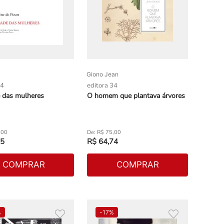
Giono Jean
34
editora 34
e das mulheres
O homem que plantava árvores
,
00
R$
75
,
00
5
R$
64
,
74
COMPRAR
COMPRAR
%
-
17%