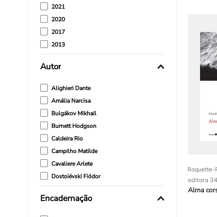
2021
2020
2017
2013
2011
Autor
2009
Alighieri Dante
Amália Narcisa
Bulgákov Mikhail
Burnett Hodgson
Caldeira Rio
Campilho Matilde
Cavaliere Arlete
Roquette-P
Dostoiévski Fiódor
editora 3
Faye Gaël
Alma cors
Encadernação
Gagnebin Marie