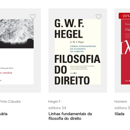
-
20
into Cláudia
Hegel F.
Homero
4
editora 34
editora 
ária
Linhas fundamentais da
Ilíada
filosofia do direito