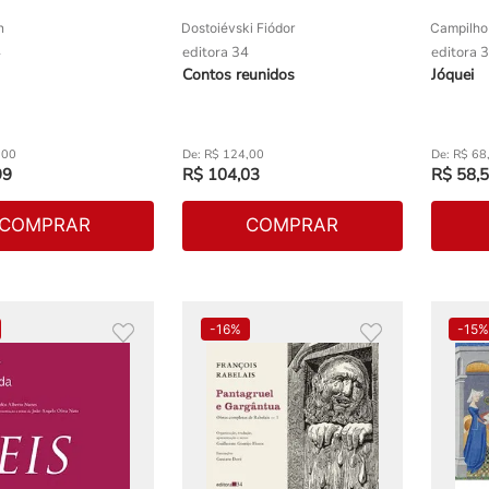
n
Dostoiévski Fiódor
Campilho
4
editora 34
editora 
Contos reunidos
Jóquei
,
00
R$
124
,
00
R$
68
99
R$
104
,
03
R$
58
,
5
COMPRAR
COMPRAR
-
16%
-
15