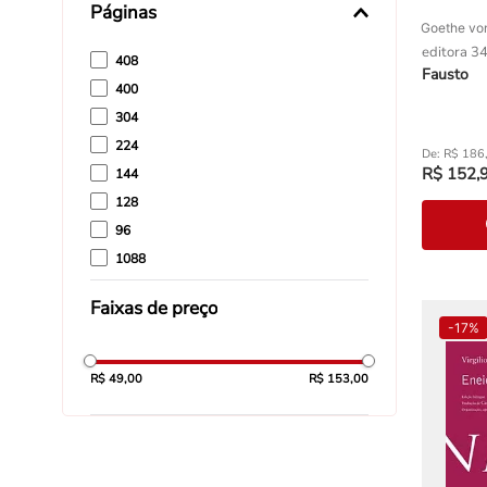
Páginas
Goethe vo
editora 3
408
Fausto
400
304
224
R$
186
R$
152
,
144
128
96
1088
1048
Faixas de preço
1040
-
17%
R$ 49,00
R$ 153,00