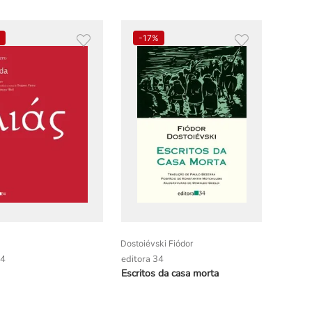
%
-
17%
Dostoiévski Fiódor
34
editora 34
Escritos da casa morta