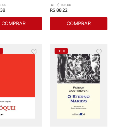
2
,
00
R$
106
,
00
38
R$
88
,
22
COMPRAR
COMPRAR
%
-
13%