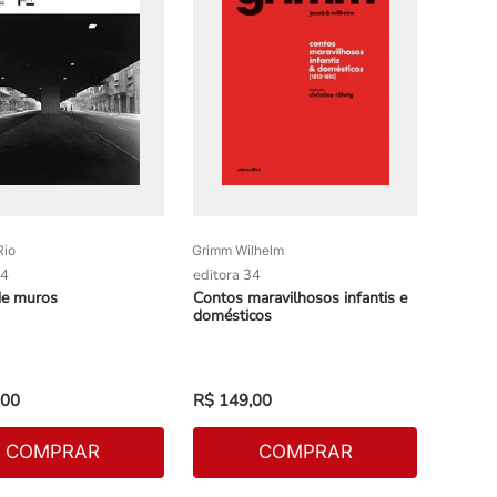
Rio
Grimm Wilhelm
34
editora 34
de muros
Contos maravilhosos infantis e
domésticos
00
R$
149
,
00
COMPRAR
COMPRAR