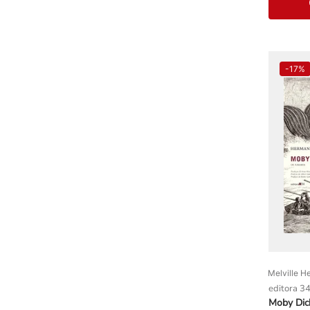
-
17%
Melville H
editora 3
Moby Dick