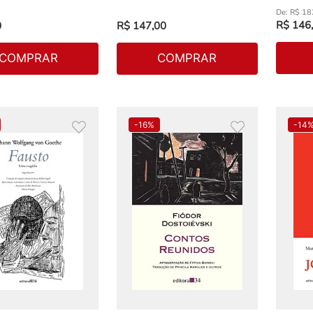
R$
18
R$
146
,
0
R$
147
,
00
COMPRAR
COMPRAR
-
16%
-
14