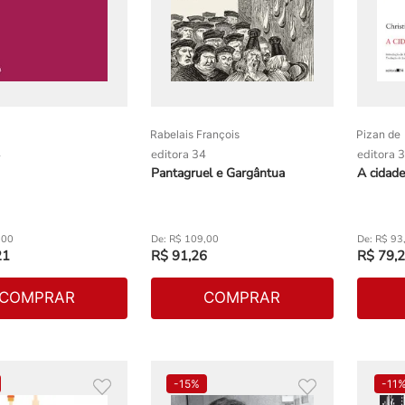
Rabelais François
Pizan de
4
editora 34
editora 
Pantagruel e Gargântua
A cidad
,
00
R$
109
,
00
R$
93
21
R$
91
,
26
R$
79
,
2
COMPRAR
COMPRAR
-
15%
-
11