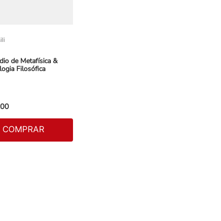
li
io de Metafísica &
ogia Filosófica
00
COMPRAR