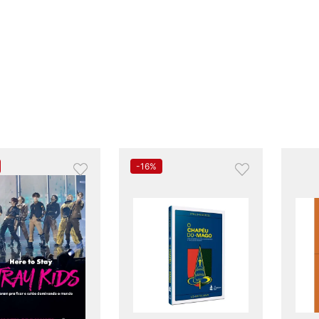
-
16%