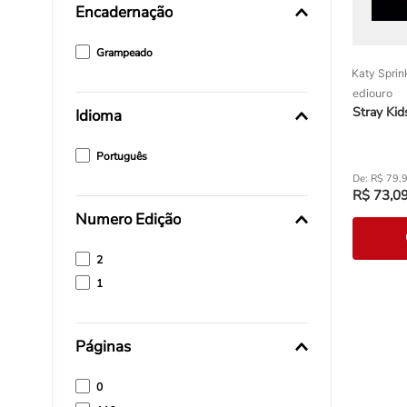
Encadernação
Grampeado
Katy Sprin
ediouro
Stray Kid
Idioma
Português
R$
79
,
R$
73
,
0
Numero Edição
2
1
Páginas
0