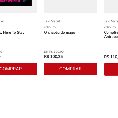
kel
Italo Marsili
Italo Marsi
ediouro
ediouro
s: Here To Stay
O chapéu do mago
Compênd
Antropol
90
R$
120
,
00
9
R$
100
,
25
R$
110
,
COMPRAR
COMPRAR