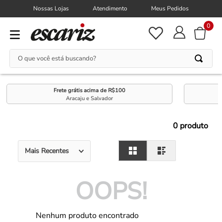
Nossas Lojas
Atendimento
Meus Pedidos
0
O que você está buscando?
Frete grátis acima de R$100
Aracaju e Salvador
0
produto
Mais Recentes
OOPS!
Nenhum produto encontrado