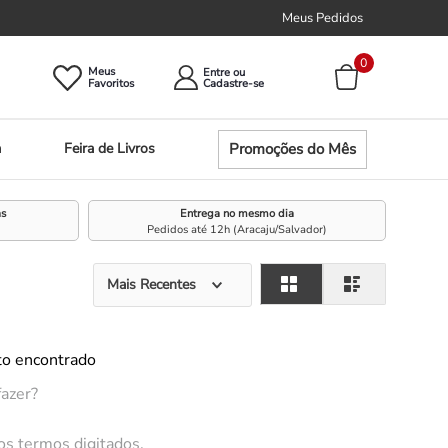
Meus Pedidos
0
Meus
Entre ou
Promoções do Mês
a
Feira de Livros
as
Entrega no mesmo dia
Pedidos até 12h (Aracaju/Salvador)
Mais Recentes
o encontrado
fazer?
 os termos digitados.