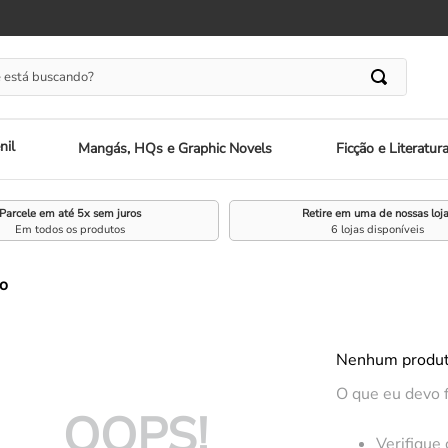
 está buscando?
nil
Mangás, HQs e Graphic Novels
Ficção e Literatur
Parcele em até 5x sem juros
Retire em uma de nossas loj
Em todos os produtos
6 lojas disponíveis
o
Nenhum produt
O que eu devo 
OOPS!
Verifique