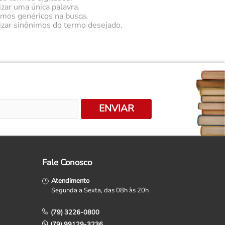
izar uma única palavra.
ermos genéricos na busca.
lizar sinônimos do termo desejado.
ENVIAR
Fale Conosco
Atendimento
Segunda a Sexta, das 08h às 20h
(79) 3226-0800
(79) 99129-3236