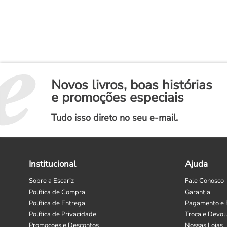
Novos livros, boas histórias
e promoções especiais
Tudo isso direto no seu e-mail.
Institucional
Ajuda
Sobre a Escariz
Fale Conosco
Política de Compra
Garantia
Política de Entrega
Pagamento e 
Política de Privacidade
Troca e Devol
Promoçoes e Descontos
Nossas Lojas