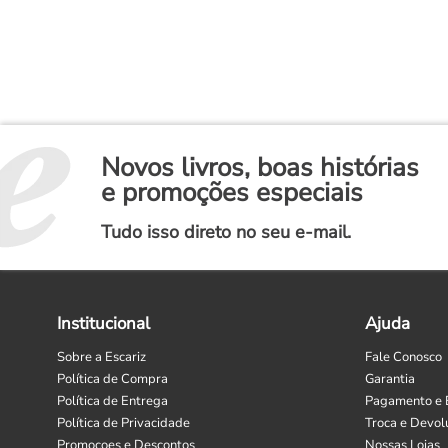
Novos livros, boas histórias
e promoções especiais
Tudo isso direto no seu e-mail.
Institucional
Ajuda
Sobre a Escariz
Fale Conosco
Política de Compra
Garantia
Política de Entrega
Pagamento e 
Política de Privacidade
Troca e Devol
Promoçoes e Descontos
Nossas Lojas