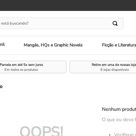
 está buscando?
nil
Mangás, HQs e Graphic Novels
Ficção e Literatur
Parcele em até 5x sem juros
Retire em uma de nossas loj
Em todos os produtos
6 lojas disponíveis
o
Nenhum produt
O que eu devo 
OOPS!
Verifique