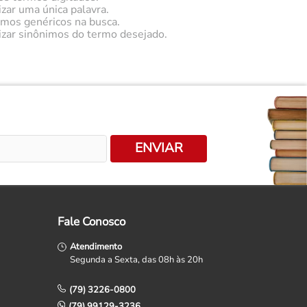
izar uma única palavra.
ermos genéricos na busca.
lizar sinônimos do termo desejado.
ENVIAR
Fale Conosco
Atendimento
Segunda a Sexta, das 08h às 20h
(79) 3226-0800
(79) 99129-3236