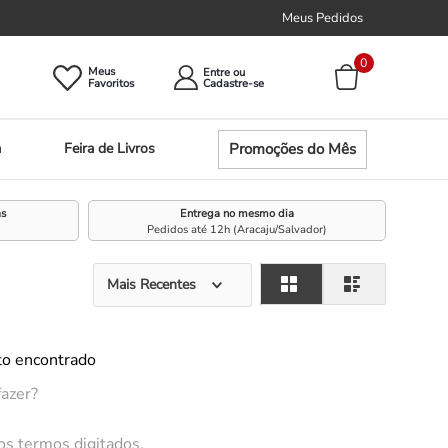
Meus Pedidos
0
Meus
Entre ou
Promoções do Mês
a
Feira de Livros
as
Entrega no mesmo dia
Pedidos até 12h (Aracaju/Salvador)
Mais Recentes
o encontrado
fazer?
 os termos digitados.