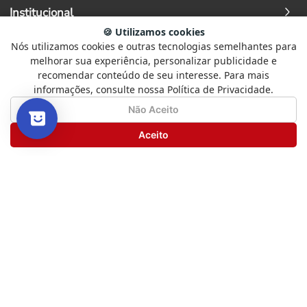
Institucional
🍪 Utilizamos cookies
Nós utilizamos cookies e outras tecnologias semelhantes para
Selecione
Como está sendo sua experiência?
Ajuda
melhorar sua experiência, personalizar publicidade e
uma
recomendar conteúdo de seu interesse. Para mais
opção
informações, consulte nossa Política de Privacidade.
de
Fale Conosco
1
Não Satisfeito
Satisfeito
Não Aceito
a
5
Seguinte
Aceito
Redes Sociais
,
com
1
Formas de Pagamento
sendo
Não
Satisfeito
e
Segurança
5
sendo
Satisfeito