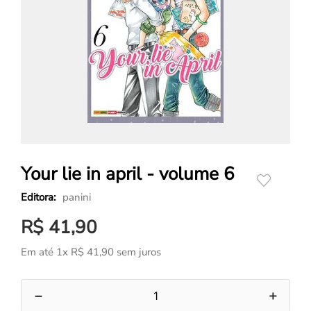
Your lie in april - volume 6
panini
R$
41
,
90
Em até
1
x
R$
41
,
90
sem juros
－
＋