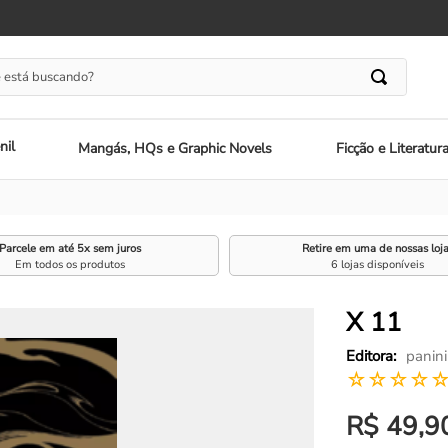
 está buscando?
nil
Mangás, HQs e Graphic Novels
Ficção e Literatur
Parcele em até 5x sem juros
Retire em uma de nossas loj
Em todos os produtos
6 lojas disponíveis
X 11
panini
☆
☆
☆
☆
R$
49
,
9