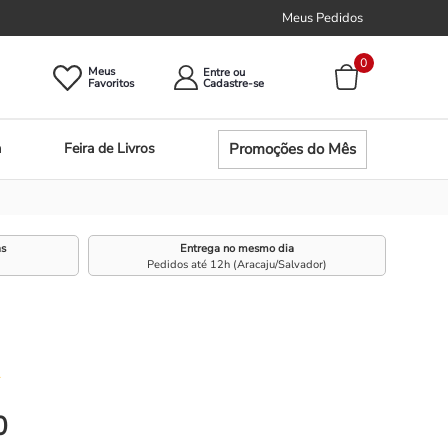
Meus Pedidos
0
Meus
Entre ou
Promoções do Mês
a
Feira de Livros
as
Entrega no mesmo dia
Pedidos até 12h (Aracaju/Salvador)
☆
0