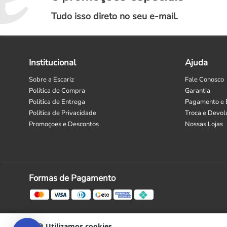
Tudo isso direto no seu e-mail.
Institucional
Ajuda
Sobre a Escariz
Fale Conosco
Política de Compra
Garantia
Política de Entrega
Pagamento e 
Política de Privacidade
Troca e Devol
Promoçoes e Descontos
Nossas Lojas
Selecione
Como está sendo sua experiência?
uma
opção
de
1
Formas de Pagamento
Não Satisfeito
Satisfeito
a
5
Seguinte
,
com
1
🍪 Utilizamos cookies