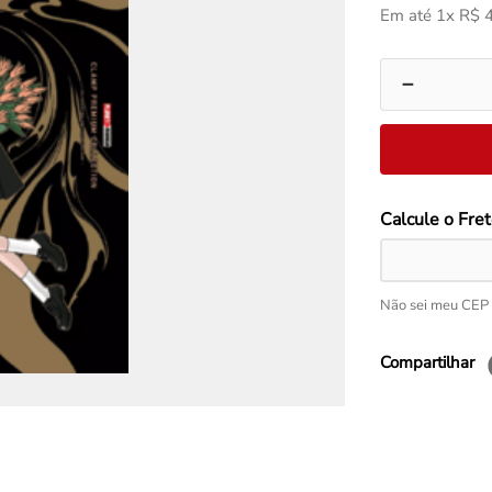
Em até
1
x
R$
－
Não sei meu CEP
Compartilhar