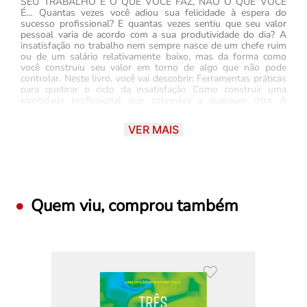
SEU TRABALHO É O QUE VOCÊ FAZ, NÃO O QUE VOCÊ
É… Quantas vezes você adiou sua felicidade à espera do
sucesso profissional? E quantas vezes sentiu que seu valor
pessoal varia de acordo com a sua produtividade do dia? A
insatisfação no trabalho nem sempre nasce de um chefe ruim
ou de um salário relativamente baixo, mas da forma como
você construiu seu valor em torno de algo que não pode
controlar. Neste livro, você vai descobrir: Ferramentas práticas
para quebrar o ciclo da insatisfação Como construir uma
identidade profissional que sobreviva a qualquer crise A
diferença entre buscar o “trabalho perfeito” e criar uma vida
com propósito Exercícios para se reconectar com sua essência
VER MAIS
além do crachá. O trabalho ideal não existe, mas uma vida
plena, sim. Este livro é um guia para quem decidiu que a
carreira não deve ser uma prisão, mas uma ferramenta para o
próprio bem-estar..
Quem viu, comprou também