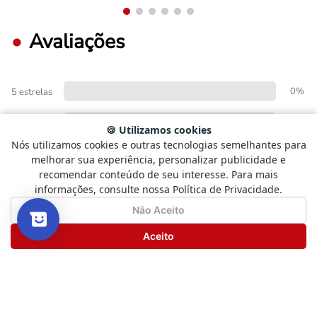
Avaliações
0%
5 estrelas
0%
4 estrelas
🍪 Utilizamos cookies
Nós utilizamos cookies e outras tecnologias semelhantes para
Selecione
Como está sendo sua experiência?
0%
3 estrelas
melhorar sua experiência, personalizar publicidade e
uma
recomendar conteúdo de seu interesse. Para mais
opção
0%
2 estrelas
informações, consulte nossa Política de Privacidade.
de
1
Não Satisfeito
Satisfeito
Não Aceito
0%
1 estrela
a
5
Seguinte
Aceito
,
com
FAÇA LOGIN PARA ESCREVER UMA AVALIAÇÃO.
1
sendo
Não
Satisfeito