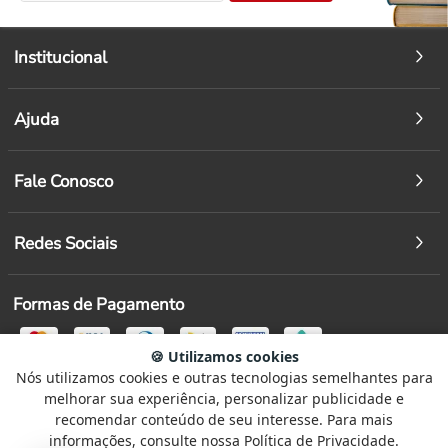
Institucional
Ajuda
Fale Conosco
Redes Sociais
Formas de Pagamento
🍪 Utilizamos cookies
Segurança
Nós utilizamos cookies e outras tecnologias semelhantes para
Selecione
Como está sendo sua experiência?
melhorar sua experiência, personalizar publicidade e
uma
recomendar conteúdo de seu interesse. Para mais
opção
informações, consulte nossa Política de Privacidade.
de