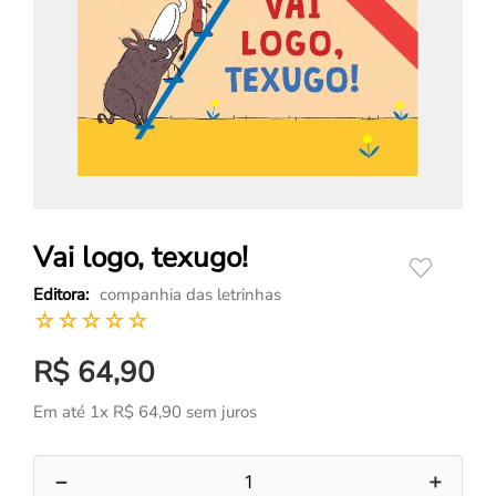
Vai logo, texugo!
companhia das letrinhas
☆
☆
☆
☆
☆
R$
64
,
90
Em até
1
x
R$
64
,
90
sem juros
－
＋