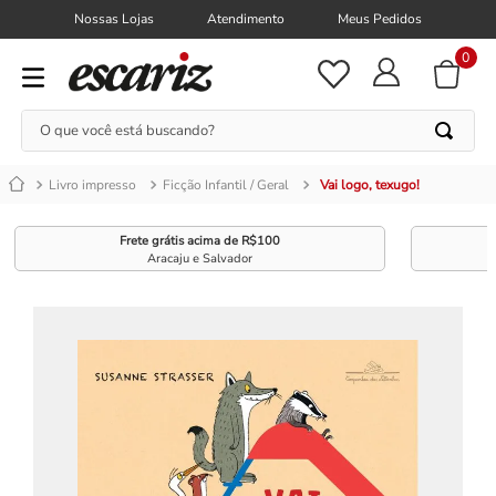
Nossas Lojas
Atendimento
Meus Pedidos
0
O que você está buscando?
Livro impresso
Ficção Infantil / Geral
Vai logo, texugo!
Frete grátis acima de R$100
Aracaju e Salvador