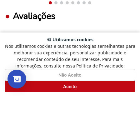
Avaliações
🍪 Utilizamos cookies
FAÇA LOGIN PARA ESCREVER UMA AVALIAÇÃO.
Nós utilizamos cookies e outras tecnologias semelhantes para
Selecione
Como está sendo sua experiência?
melhorar sua experiência, personalizar publicidade e
uma
recomendar conteúdo de seu interesse. Para mais
opção
Mais recentes
Todos
informações, consulte nossa Política de Privacidade.
de
1
Não Satisfeito
Satisfeito
Não Aceito
a
5
Carregando avaliações…
Seguinte
Aceito
,
com
Novos livros, boas histórias
1
e promoções especiais
sendo
Não
Tudo isso direto no seu e-mail.
Satisfeito
e
ENVIAR
5
sendo