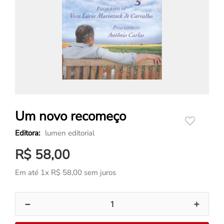
Um novo recomeço
lumen editorial
R$
58
,
00
Em até
1
x
R$
58
,
00
sem juros
－
＋