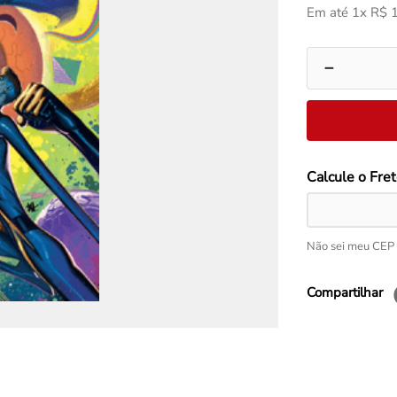
Em até
1
x
R$
－
Não sei meu CEP
Compartilhar