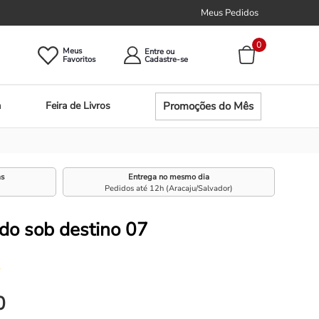
Meus Pedidos
0
Meus
Entre ou
Promoções do Mês
a
Feira de Livros
as
Entrega no mesmo dia
Pedidos até 12h (Aracaju/Salvador)
o sob destino 07
☆
0