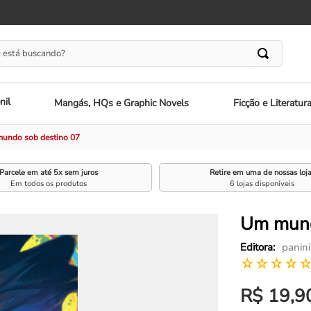
 está buscando?
nil
Mangás, HQs e Graphic Novels
Ficção e Literatur
undo sob destino 07
Parcele em até 5x sem juros
Retire em uma de nossas loj
Em todos os produtos
6 lojas disponíveis
Um mund
panini
☆
☆
☆
☆
R$
19
,
9