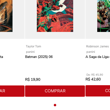
Taylor Tom
Robinson James
panini
panini
ta
Batman (2025) 06
A Saga da Liga 
R$
45
,
90
R$
42
,
60
R$
19
,
90
C
AR
COMPRAR