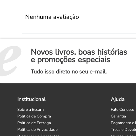
Nenhuma avaliação
Novos livros, boas histórias
e promoções especiais
Tudo isso direto no seu e-mail.
Institucional
Ajuda
Sobre a Escariz
Fale Conosco
Política de Compra
Garantia
Política de Entrega
Pagamento e 
Política de Privacidade
Troca e Devol