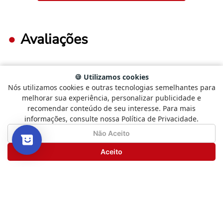
Avaliações
🍪 Utilizamos cookies
FAÇA LOGIN PARA ESCREVER UMA AVALIAÇÃO.
Nós utilizamos cookies e outras tecnologias semelhantes para
Selecione
Como está sendo sua experiência?
melhorar sua experiência, personalizar publicidade e
uma
recomendar conteúdo de seu interesse. Para mais
opção
Mais recentes
Todos
informações, consulte nossa Política de Privacidade.
de
1
Não Satisfeito
Satisfeito
Não Aceito
a
Carregando avaliações…
5
Seguinte
Aceito
,
com
Novos livros, boas histórias
1
e promoções especiais
sendo
Não
Tudo isso direto no seu e-mail.
Satisfeito
e