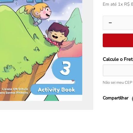
Em até
1
x
R$
－
Não sei meu CEP
Compartilhar