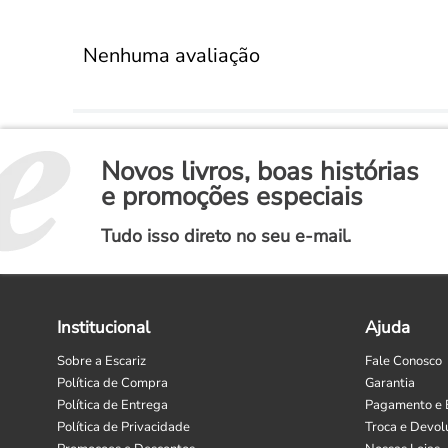
Nenhuma avaliação
Novos livros, boas histórias
e promoções especiais
Tudo isso direto no seu e-mail.
Institucional
Ajuda
Sobre a Escariz
Fale Conosco
Política de Compra
Garantia
Política de Entrega
Pagamento e 
Política de Privacidade
Troca e Devol