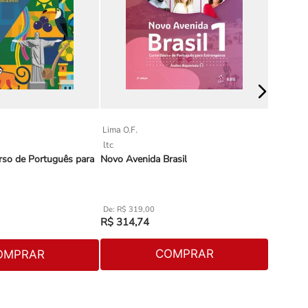
Lima O.F.
Vidal Arn
ltc
richmond
rso de Português para
Novo Avenida Brasil
The Land
R$
319
,
00
R$
13
R$
314
,
74
R$
87
,
2
COMPRAR
OMPRAR