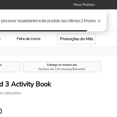
Meus Pedidos
0
Meus
Entre ou
Promoções do Mês
a
Feira de Livros
as
Entrega no mesmo dia
Pedidos até 12h (Aracaju/Salvador)
d 3 Activity Book
on education
☆
0