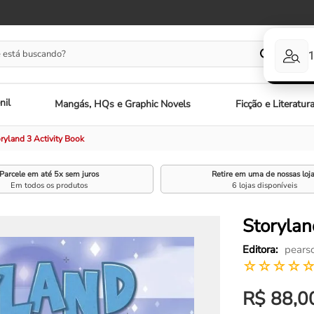
 está buscando?
nil
Mangás, HQs e Graphic Novels
Ficção e Literatur
ryland 3 Activity Book
Parcele em até 5x sem juros
Retire em uma de nossas loj
Em todos os produtos
6 lojas disponíveis
Storylan
pears
☆
☆
☆
☆
R$
88
,
0