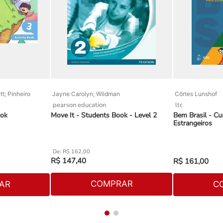
t; Pinheiro
Jayne Carolyn; Wildman
Côrtes Lunshof
pearson education
ltc
ook
Move It - Students Book - Level 2
Bem Brasil - Cu
Estrangeiros
R$
162
,
00
R$
147
,
40
R$
161
,
00
COMPRAR
AR
C