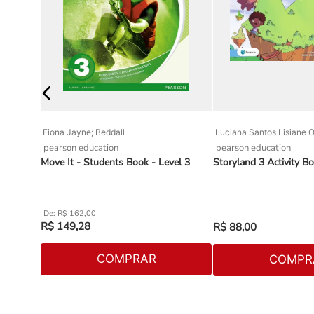
Fiona Jayne; Beddall
Luciana Santos Lisiane Ot
pearson education
pearson education
Move It - Students Book - Level 3
Storyland 3 Activity B
R$
162
,
00
R$
149
,
28
R$
88
,
00
COMPRAR
COMPR