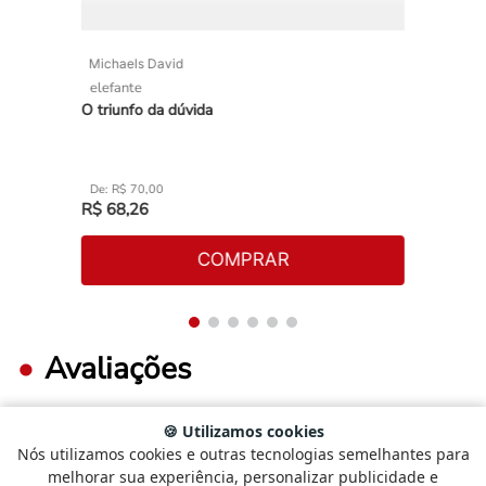
Michaels David
elefante
O triunfo da dúvida
R$
70
,
00
R$
68
,
26
COMPRAR
Avaliações
🍪 Utilizamos cookies
Nós utilizamos cookies e outras tecnologias semelhantes para
FAÇA LOGIN PARA ESCREVER UMA AVALIAÇÃO.
Selecione
Como está sendo sua experiência?
melhorar sua experiência, personalizar publicidade e
uma