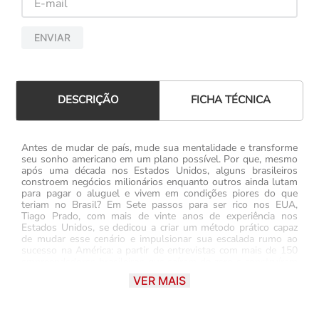
ENVIAR
FICHA TÉCNICA
DESCRIÇÃO
Antes de mudar de país, mude sua mentalidade e transforme
seu sonho americano em um plano possível. Por que, mesmo
após uma década nos Estados Unidos, alguns brasileiros
constroem negócios milionários enquanto outros ainda lutam
para pagar o aluguel e vivem em condições piores do que
teriam no Brasil? Em Sete passos para ser rico nos EUA,
Tiago Prado, com mais de vinte anos de experiência nos
Estados Unidos, se dedicou a criar um método prático capaz
de mudar esse cenário e impulsionar sua escalada rumo ao
sucesso na América: a partir de entrevistas com mais de 150
empreendedores brasileiros que saíram do zero e construíram
uma carreira de sucesso, o autor desenvolveu um método
VER MAIS
baseado em sete passos que diferenciam os imigrantes que
venceram dos que seguem à margem. Engana-se, no entanto,
quem pensa que este é um livro sobre abrir empresas: aqui,
Tiago escreve sobre pessoas, mentalidade e escolhas