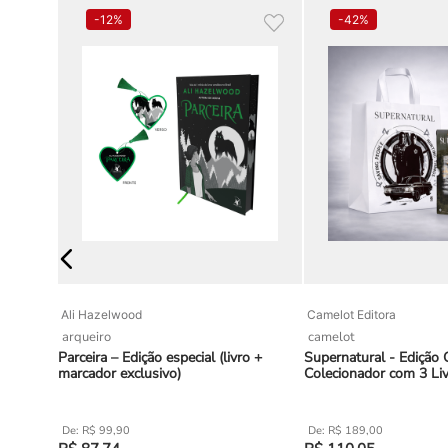
-
12%
-
42%
Ali Hazelwood
Camelot Editora
arqueiro
camelot
Parceira – Edição especial (livro +
Supernatural - Edição O
marcador exclusivo)
Colecionador com 3 Liv
Luxo + Ecobag Exclusi
R$
99
,
90
R$
189
,
00