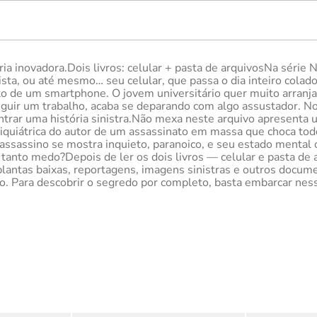
ria inovadora.Dois livros: celular + pasta de arquivosNa séri
ista, ou até mesmo… seu celular, que passa o dia inteiro colad
ato de um smartphone. O jovem universitário quer muito arran
ir um trabalho, acaba se deparando com algo assustador. No li
ntrar uma história sinistra.Não mexa neste arquivo apresenta u
psiquiátrica do autor de um assassinato em massa que choca tod
sassino se mostra inquieto, paranoico, e seu estado mental o
tanto medo?Depois de ler os dois livros — celular e pasta de a
 plantas baixas, reportagens, imagens sinistras e outros docum
. Para descobrir o segredo por completo, basta embarcar ness