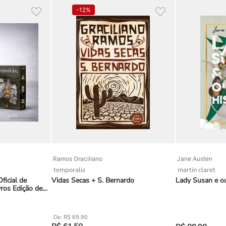
-
12%
Ramos Graciliano
Jane Austen
temporalis
martin claret
ficial de
Vidas Secas + S. Bernardo
Lady Susan e ou
ros Edição de
va
R$
69
,
90