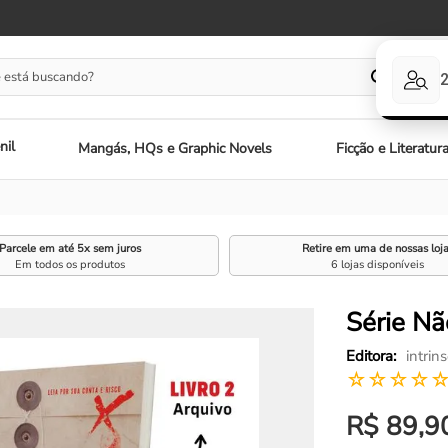
 está buscando?
nil
Mangás, HQs e Graphic Novels
Ficção e Literatur
Parcele em até 5x sem juros
Retire em uma de nossas loj
Em todos os produtos
6 lojas disponíveis
Série N
intrin
☆
☆
☆
☆
R$
89
,
9