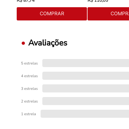
R$
87
,
74
R$
110
,
05
COMPRAR
COMPR
Avaliações
5 estrelas
4 estrelas
3 estrelas
2 estrelas
1 estrela