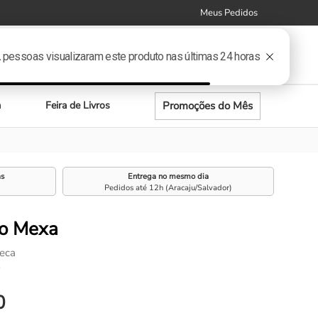
Meus Pedidos
0
Meus
Entre ou
Promoções do Mês
a
Feira de Livros
as
Entrega no mesmo dia
Pedidos até 12h (Aracaju/Salvador)
ão Mexa
seca
☆
0