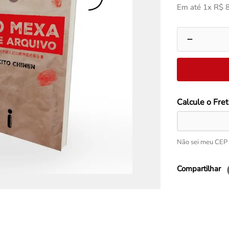
Em até
1
x
R$
－
Não sei meu CEP
Compartilhar