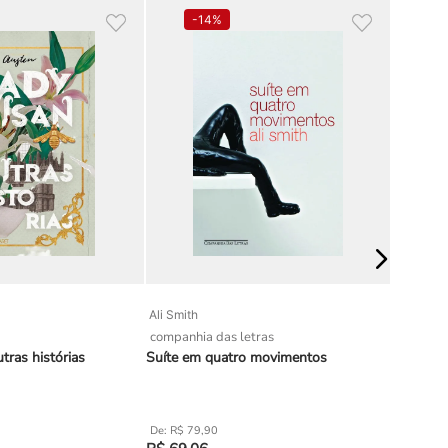
-
14%
Ali Smith
Doyle C
companhia das letras
grupo au
tras histórias
Suíte em quatro movimentos
Um estu
R$
79
,
90
R$
49