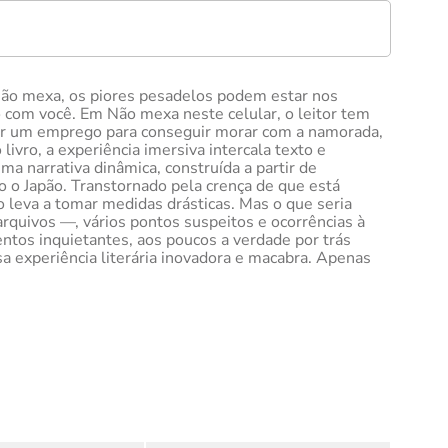
e Não mexa, os piores pesadelos podem estar nos
o com você. Em Não mexa neste celular, o leitor tem
jar um emprego para conseguir morar com a namorada,
vro, a experiência imersiva intercala texto e
ma narrativa dinâmica, construída a partir de
o o Japão. Transtornado pela crença de que está
 leva a tomar medidas drásticas. Mas o que seria
rquivos —, vários pontos suspeitos e ocorrências à
entos inquietantes, aos poucos a verdade por trás
a experiência literária inovadora e macabra. Apenas