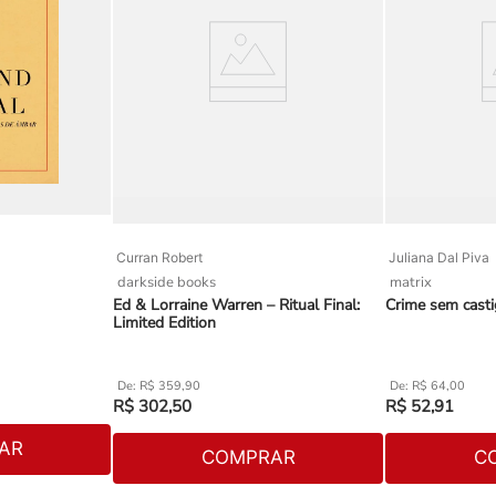
Curran Robert
Juliana Dal Piva
darkside books
matrix
Ed & Lorraine Warren – Ritual Final:
Crime sem cast
Limited Edition
R$
359
,
90
R$
64
,
00
R$
302
,
50
R$
52
,
91
AR
COMPRAR
C