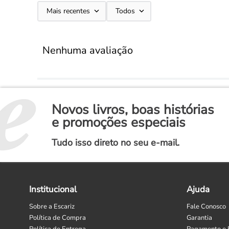
Mais recentes
Todos
Nenhuma avaliação
Novos livros, boas histórias
e promoções especiais
Tudo isso direto no seu e-mail.
Institucional
Ajuda
Sobre a Escariz
Fale Conosco
Política de Compra
Garantia
Política de Entrega
Pagamento e 