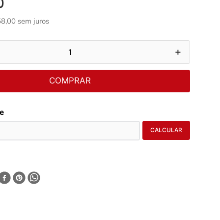
0
58
,
00
sem juros
＋
COMPRAR