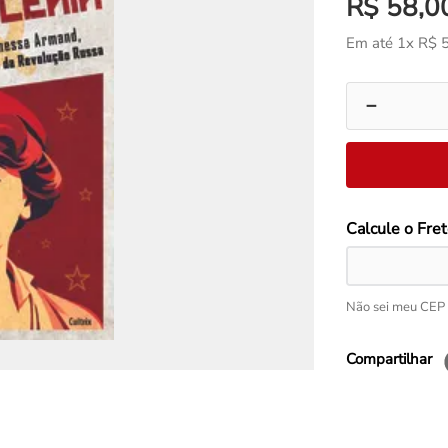
R$
58
,
0
Em até
1
x
R$
－
Não sei meu CEP
Compartilhar