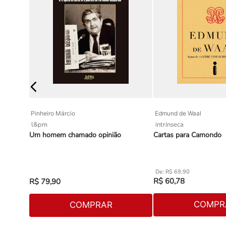
Pinheiro Márcio
Edmund de Waal
l&pm
intrinseca
Um homem chamado opinião
Cartas para Camondo
R$
69
,
90
R$
60
,
78
R$
79
,
90
COMPR
COMPRAR