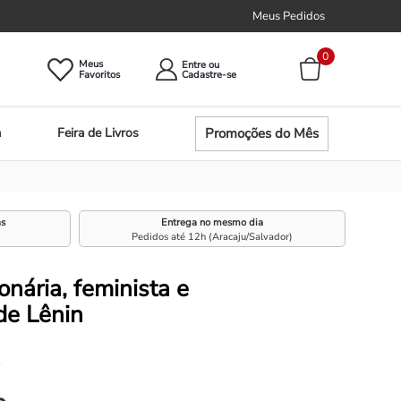
Meus Pedidos
0
Meus
Entre ou
Promoções do Mês
a
Feira de Livros
as
Entrega no mesmo dia
Pedidos até 12h (Aracaju/Salvador)
onária, feminista e
de Lênin
☆