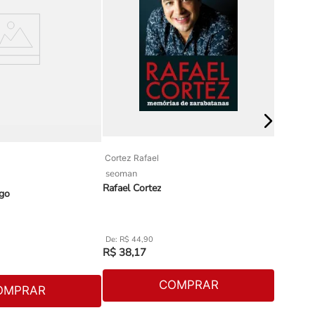
Cortez Rafael
Garcia-R
seoman
tordesil
Rafael Cortez
Divã em 
igo
R$
44
,
90
R$
55
R$
38
,
17
R$
27
,
3
COMPRAR
OMPRAR