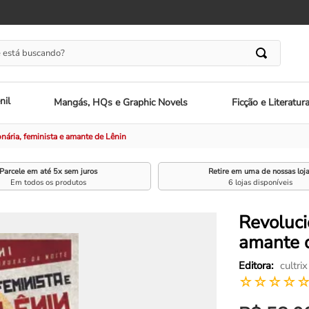
 está buscando?
nil
Mangás, HQs e Graphic Novels
Ficção e Literatur
nária, feminista e amante de Lênin
Parcele em até 5x sem juros
Retire em uma de nossas loj
Em todos os produtos
6 lojas disponíveis
Revoluci
amante 
cultrix
☆
☆
☆
☆