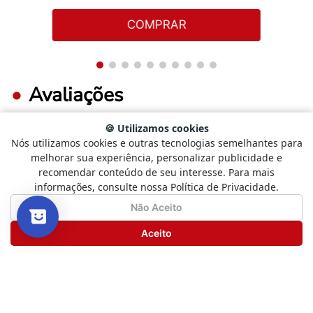
COMPRAR
Avaliações
🍪 Utilizamos cookies
Nós utilizamos cookies e outras tecnologias semelhantes para
0%
5 estrelas
Selecione
Como está sendo sua experiência?
melhorar sua experiência, personalizar publicidade e
uma
recomendar conteúdo de seu interesse. Para mais
opção
0%
4 estrelas
informações, consulte nossa Política de Privacidade.
de
1
Não Satisfeito
Satisfeito
0%
3 estrelas
Não Aceito
a
5
Seguinte
Aceito
0%
2 estrelas
,
com
0%
1
1 estrela
sendo
Não
Satisfeito