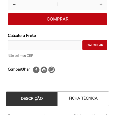
－
＋
COMPRAR
Não sei meu CEP
Compartilhar
FICHA TÉCNICA
DESCRIÇÃO