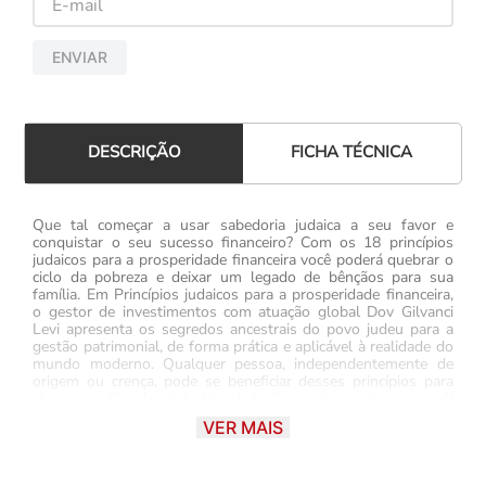
ENVIAR
FICHA TÉCNICA
DESCRIÇÃO
Que tal começar a usar sabedoria judaica a seu favor e
conquistar o seu sucesso financeiro? Com os 18 princípios
judaicos para a prosperidade financeira você poderá quebrar o
ciclo da pobreza e deixar um legado de bênçãos para sua
família. Em Princípios judaicos para a prosperidade financeira,
o gestor de investimentos com atuação global Dov Gilvanci
Levi apresenta os segredos ancestrais do povo judeu para a
gestão patrimonial, de forma prática e aplicável à realidade do
mundo moderno. Qualquer pessoa, independentemente de
origem ou crença, pode se beneficiar desses princípios para
alcançar a tão almejada liberdade financeira – inclusive você!
Com este livro, você vai: Conhecer as atitudes, as crenças e os
VER MAIS
valores da vida judaica que podem auxiliá-lo em sua vida
financeira Definir prioridades e construir um fundo de
emergência para nunca mais ficar refém de imprevistos
Conhecer os fatores de análise que impactam seus