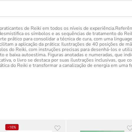
praticantes de Reiki em todos os níveis de experiência.Refer
desmistifica os símbolos e as sequências de tratamento do Rei
te prático para consolidar a técnica de cura, com uma linguag
cilitam a aplicação da prática: Ilustrações de 40 posições de 
os do Reiki, com instruções precisas para desenhá-los e utili
luto e baixa autoestima. Figuras anotadas e numeradas, que i
va, o livro se destaca por suas ilustrações inclusivas, que c
tica do Reiki e transformar a canalização de energia em uma f
-
16%