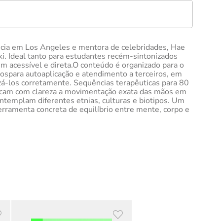
ência em Los Angeles e mentora de celebridades, Hae
ki. Ideal tanto para estudantes recém-sintonizados
em acessível e direta.O conteúdo é organizado para o
mãospara autoaplicação e atendimento a terceiros, em
zá-los corretamente. Sequências terapêuticas para 80
ndicam com clareza a movimentação exata das mãos em
ontemplam diferentes etnias, culturas e biotipos. Um
erramenta concreta de equilíbrio entre mente, corpo e