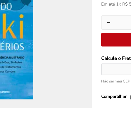
Em até
1
x
R$
－
Não sei meu CEP
Compartilhar