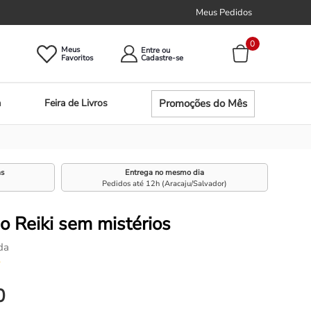
Meus Pedidos
0
Meus
Entre ou
Promoções do Mês
a
Feira de Livros
as
Entrega no mesmo dia
Pedidos até 12h (Aracaju/Salvador)
do Reiki sem mistérios
da
☆
0