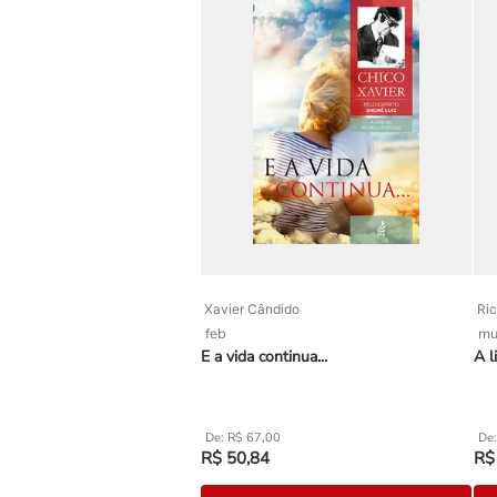
Xavier Cândido
Ric
feb
mu
E a vida continua...
A l
R$
67
,
00
R$
50
,
84
R$