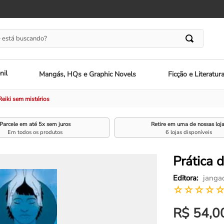
 está buscando?
nil
Mangás, HQs e Graphic Novels
Ficção e Literatur
Reiki sem mistérios
Parcele em até 5x sem juros
Retire em uma de nossas loj
Em todos os produtos
6 lojas disponíveis
Prática 
janga
☆
☆
☆
☆
R$
54
,
0