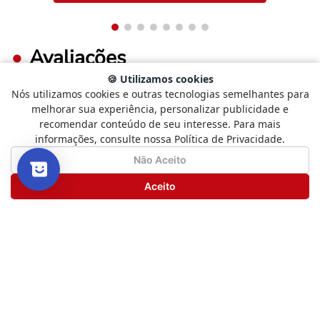
Avaliações
🍪 Utilizamos cookies
Nós utilizamos cookies e outras tecnologias semelhantes para
Selecione
Como está sendo sua experiência?
0%
melhorar sua experiência, personalizar publicidade e
5 estrelas
uma
recomendar conteúdo de seu interesse. Para mais
opção
informações, consulte nossa Política de Privacidade.
0%
de
4 estrelas
1
Não Satisfeito
Satisfeito
Não Aceito
a
0%
3 estrelas
5
Seguinte
Aceito
,
0%
2 estrelas
com
1
0%
1 estrela
sendo
Não
Satisfeito
e
FAÇA LOGIN PARA ESCREVER UMA AVALIAÇÃO.
5
sendo
Satisfeito