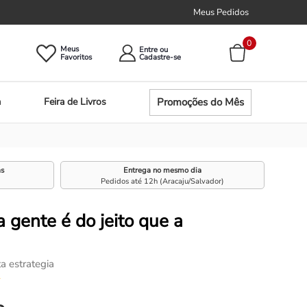
Meus Pedidos
0
Meus
Entre ou
Promoções do Mês
a
Feira de Livros
as
Entrega no mesmo dia
Pedidos até 12h (Aracaju/Salvador)
a gente é do jeito que a
a estrategia
☆