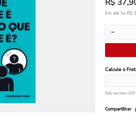
R$
37
,
9
Em até
1
x
R$
－
Não sei meu CEP
Compartilhar