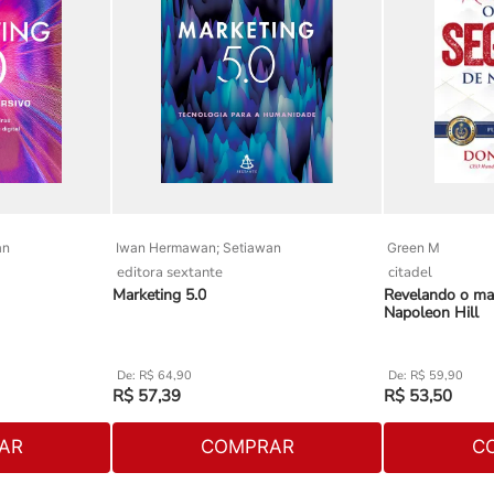
an
Iwan Hermawan; Setiawan
Green M
editora sextante
citadel
Marketing 5.0
Revelando o ma
Napoleon Hill
R$
64
,
90
R$
59
,
90
R$
57
,
39
R$
53
,
50
AR
COMPRAR
C