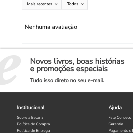
Mais recentes
Todos
Nenhuma avaliação
Novos livros, boas histórias
e promoções especiais
Tudo isso direto no seu e-mail.
Institucional
Ajuda
Sobre a Escariz
Fale Conosco
Política de Compra
Garantia
Política de Entrega
Pagamento e 