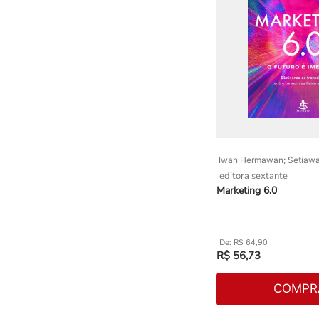
Iwan Hermawan; Setiaw
editora sextante
Marketing 6.0
R$
64
,
90
R$
56
,
73
COMPR