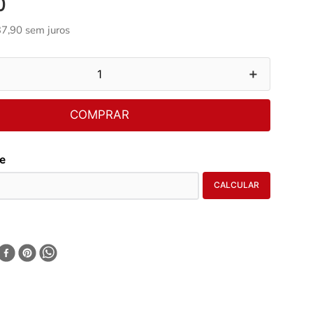
0
37
,
90
sem juros
＋
COMPRAR