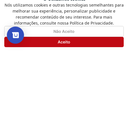
Nós utilizamos cookies e outras tecnologias semelhantes para
Selecione
Como está sendo sua experiência?
melhorar sua experiência, personalizar publicidade e
uma
recomendar conteúdo de seu interesse. Para mais
opção
Mais recentes
Todos
informações, consulte nossa Política de Privacidade.
de
1
Não Satisfeito
Satisfeito
Não Aceito
a
5
Carregando avaliações…
Seguinte
Aceito
,
com
Novos livros, boas histórias
1
e promoções especiais
sendo
Não
Tudo isso direto no seu e-mail.
Satisfeito
e
ENVIAR
5
sendo
Satisfeito
Institucional
Ajuda