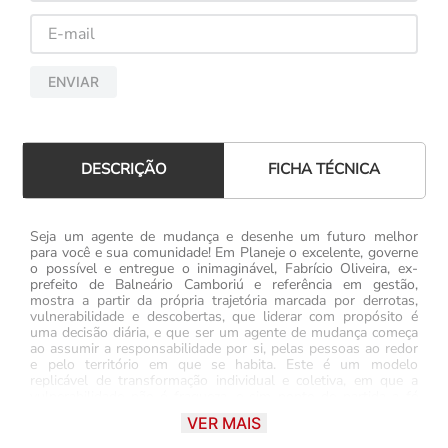
ENVIAR
FICHA TÉCNICA
DESCRIÇÃO
Seja um agente de mudança e desenhe um futuro melhor
para você e sua comunidade! Em Planeje o excelente, governe
o possível e entregue o inimaginável, Fabrício Oliveira, ex-
prefeito de Balneário Camboriú e referência em gestão,
mostra a partir da própria trajetória marcada por derrotas,
vulnerabilidade e descobertas, que liderar com propósito é
uma decisão diária, e que ser um agente de mudança começa
ao assumir a responsabilidade por si, pelas pessoas ao redor
e pelo território em que se habita. Este é um modelo
replicável de transformação individual e coletiva, em que a
vulnerabilidade não é fraqueza, e sim ponto de partida a fé
não é fuga, e sim força estruturante e a política não é um fim,
VER MAIS
e sim o meio para restaurar vínculos e propósito. Com este
livro, você vai: • Descobrir seu propósito por meio da