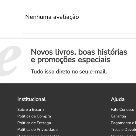
Nenhuma avaliação
Novos livros, boas histórias
e promoções especiais
Tudo isso direto no seu e-mail.
Institucional
Ajuda
Sobre a Escariz
Fale Conosco
Política de Compra
Garantia
Política de Entrega
Pagamento e 
Política de Privacidade
Troca e Devol