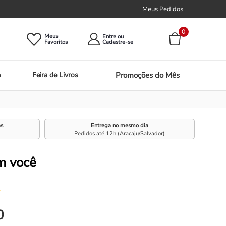
Meus Pedidos
0
Meus
Entre ou
Promoções do Mês
a
Feira de Livros
as
Entrega no mesmo dia
Pedidos até 12h (Aracaju/Salvador)
m você
☆
0