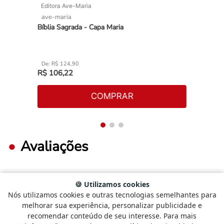
Editora Ave-Maria
ave-maria
Bíblia Sagrada - Capa Maria
R$
124
,
90
R$
106
,
22
COMPRAR
Avaliações
🍪 Utilizamos cookies
FAÇA LOGIN PARA ESCREVER UMA AVALIAÇÃO.
Nós utilizamos cookies e outras tecnologias semelhantes para
Selecione
Como está sendo sua experiência?
melhorar sua experiência, personalizar publicidade e
uma
recomendar conteúdo de seu interesse. Para mais
opção