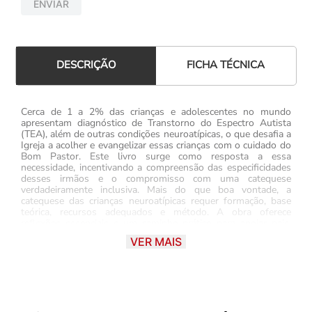
ENVIAR
FICHA TÉCNICA
DESCRIÇÃO
Cerca de 1 a 2% das crianças e adolescentes no mundo
apresentam diagnóstico de Transtorno do Espectro Autista
(TEA), além de outras condições neuroatípicas, o que desafia a
Igreja a acolher e evangelizar essas crianças com o cuidado do
Bom Pastor. Este livro surge como resposta a essa
necessidade, incentivando a compreensão das especificidades
desses irmãos e o compromisso com uma catequese
verdadeiramente inclusiva. Mais do que boa vontade, a
catequese das crianças neuroatípicas requer formação, base
teórica, recursos adequados e método. A obra oferece
reflexões essenciais e um caminho prático para apoiar pais,
catequistas e clérigos, auxiliando as famílias na evangelização,
VER MAIS
integração comunitária e vivência da fé no seio da Igreja
Católica. Para quem é: Pais e familiares de crianças e
adolescentes neuroatípicos Catequistas que desejam atuar de
forma inclusiva e bem fundamentada Clérigos, agentes
pastorais e lideranças paroquiais Comunidades que buscam
promover acolhimento e integração na catequese Todos os