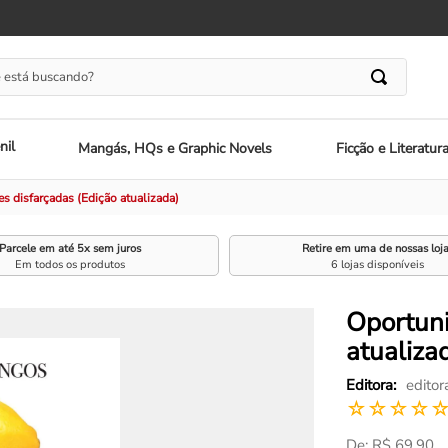
 está buscando?
nil
Mangás, HQs e Graphic Novels
Ficção e Literatur
s disfarçadas (Edição atualizada)
Parcele em até 5x sem juros
Retire em uma de nossas loj
Em todos os produtos
6 lojas disponíveis
Oportuni
atualiza
editor
☆
☆
☆
☆
R$
69
,
90