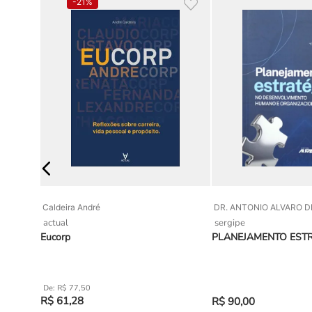
-
21%
Caldeira André
DR. ANTONIO ALVARO 
actual
sergipe
issionais
Eucorp
PLANEJAMENTO EST
R$
77
,
50
R$
61
,
28
R$
90
,
00