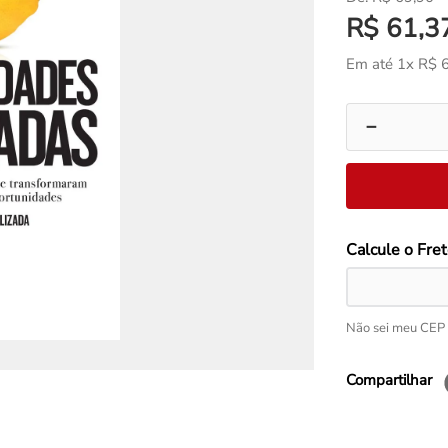
R$
61
,
3
Em até
1
x
R$
－
Não sei meu CEP
Compartilhar