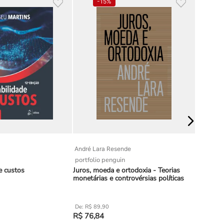
-
15%
André Lara Resende
Juliana d
portfolio penguin
matrix
e custos
Juros, moeda e ortodoxia - Teorias
Coaching
monetárias e controvérsias políticas
R$
89
,
90
R$
76
,
84
R$
54
,
0