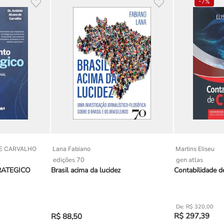
-
7%
DE CARVALHO
Lana Fabiano
Martins Eliseu
edições 70
gen atlas
RATEGICO
Brasil acima da lucidez
Contabilidade d
R$
320
,
00
R$
297
,
39
R$
88
,
50