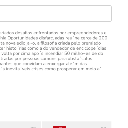
 variados desafios enfrentados por empreendedores e
Bahia Oportunidades disfarc¸adas reu´ne cerca de 200
 nova edic¸a~o, a filosofia criada pelo premiado
cer histo´rias como a do vendedor de enciclope´dias
 volta por cima apo´s incendiar 50 milho~es de do
ntradas por pessoas comuns para obsta´culos
onantes que convidam a enxergar ale´m das
a`s inevita´veis crises como prosperar em meio a`