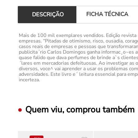
FICHA TÉCNICA
DESCRIÇÃO
Mais de 100 mil exemplares vendidos. Edição revista 
empresas. “Pitadas de otimismo, risco, ousadia, corag
casos reais de empresas e pessoas que transformaram
publicita´rio Carlos Domingos ganha informac¸o~es at
quase falido que dava perfumes de brinde a`s cliente
´lares em mercadorias defeituosas. Ao investigar as
diversos, voce^ vai aprender a usar os problemas co
adversidades. Este livro e´ leitura essencial para e
incerteza.
Quem viu, comprou também