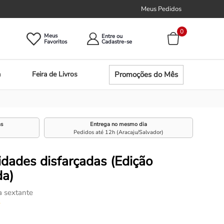
Meus Pedidos
0
Meus
Entre ou
Promoções do Mês
a
Feira de Livros
as
Entrega no mesmo dia
Pedidos até 12h (Aracaju/Salvador)
dades disfarçadas (Edição
da)
a sextante
☆