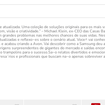
e atualizada. Uma coleção de soluções originais para os mais
em, visão e criatividade.” – Michael Klein, ex-CEO das Casas 
 grandes problemas nas melhores chances de suas vidas. Nesta
ualizadas e reflexo~es sobre o cenário atual. Voce^ vai conhe
s e acabou criando a Avon. Vai descobrir como a Samsung deu a
 origens surpreendentes de gigantes do mercado e saídas enco
mo trampolins para o sucesso.Sa~o relatos divertidos e emoci
mpresa´rios e profissionais que buscam na~o apenas sobreviver 