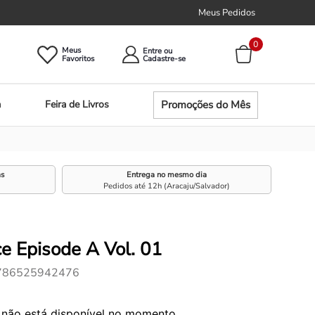
Meus Pedidos
0
Meus
Entre ou
Promoções do Mês
a
Feira de Livros
as
Entrega no mesmo dia
Pedidos até 12h (Aracaju/Salvador)
e Episode A Vol. 01
786525942476
 não está disponível no momento