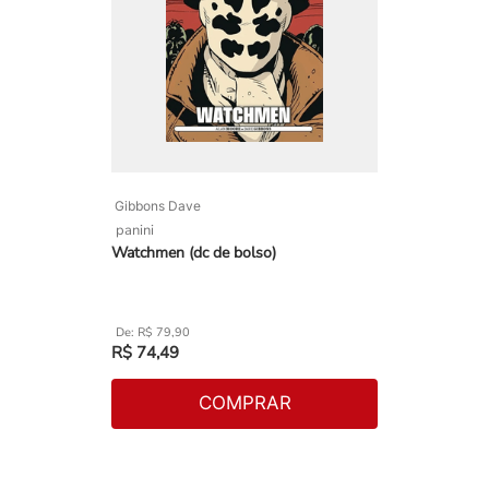
Gibbons Dave
panini
Watchmen (dc de bolso)
R$
79
,
90
R$
74
,
49
COMPRAR