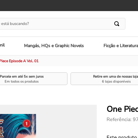
 está buscando?
nil
Mangás, HQs e Graphic Novels
Ficção e Literatur
Piece Episode A Vol. 01
Parcele em até 5x sem juros
Retire em uma de nossas loj
Em todos os produtos
6 lojas disponíveis
One Piec
Referência
:
9
Este produto