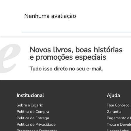
Nenhuma avaliação
Novos livros, boas histórias
e promoções especiais
Tudo isso direto no seu e-mail.
Institucional
Ajuda
Sobre a Escariz
Fale Conosco
Política de Compra
Garantia
Política de Entrega
Pagamento e 
Política de Privacidade
Troca e Devol
Promoçoes e Descontos
Nossas Lojas