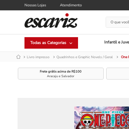
Nossas Lojas
Atendimento
O que você
Infantil e Juve
Livro impresso
Quadrinhos e Graphic Novels / Geral
One 
Frete grátis acima de R$100
Aracaju e Salvador