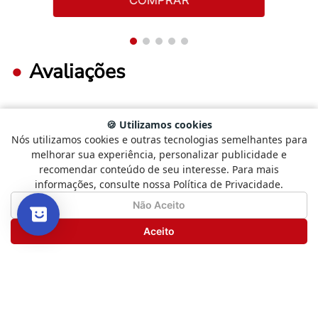
COMPRAR
Avaliações
🍪 Utilizamos cookies
FAÇA LOGIN PARA ESCREVER UMA AVALIAÇÃO.
Nós utilizamos cookies e outras tecnologias semelhantes para
Selecione
Como está sendo sua experiência?
melhorar sua experiência, personalizar publicidade e
uma
recomendar conteúdo de seu interesse. Para mais
opção
Mais recentes
Todos
informações, consulte nossa Política de Privacidade.
de
1
Não Satisfeito
Satisfeito
Não Aceito
a
5
Seguinte
Aceito
Nenhuma avaliação
,
com
1
sendo
Não
Satisfeito