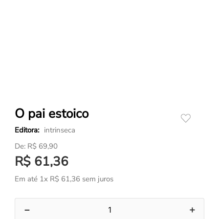
O pai estoico
intrinseca
R$
69
,
90
R$
61
,
36
Em até
1
x
R$
61
,
36
sem juros
－
＋