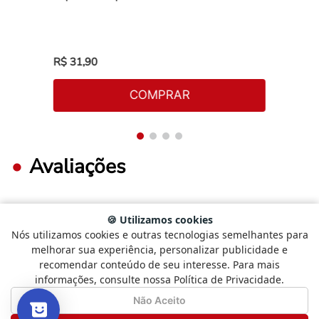
R$
31
,
90
COMPRAR
Avaliações
🍪 Utilizamos cookies
FAÇA LOGIN PARA ESCREVER UMA AVALIAÇÃO.
Nós utilizamos cookies e outras tecnologias semelhantes para
Selecione
Como está sendo sua experiência?
melhorar sua experiência, personalizar publicidade e
uma
recomendar conteúdo de seu interesse. Para mais
opção
Mais recentes
Todos
informações, consulte nossa Política de Privacidade.
de
1
Não Satisfeito
Satisfeito
Não Aceito
a