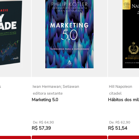
s
Iwan Hermawan; Setiawan
Hill Napoleon
editora sextante
citadel
Marketing 5.0
Hábitos dos mil
R$
64
,
90
R$
62
,
90
R$
57
,
39
R$
51
,
54