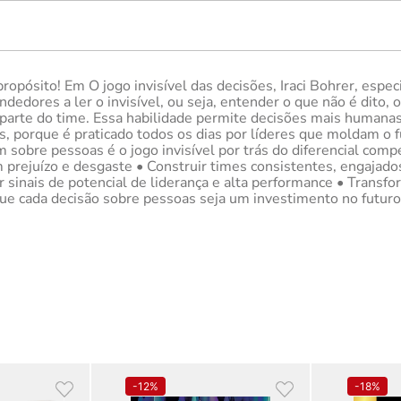
opósito! Em O jogo invisível das decisões, Iraci Bohrer, espe
edores a ler o invisível, ou seja, entender o que não é dito, 
 parte do time. Essa habilidade permite decisões mais humana
, porque é praticado todos os dias por líderes que moldam o 
em sobre pessoas é o jogo invisível por trás do diferencial co
am prejuízo e desgaste • Construir times consistentes, engajado
sinais de potencial de liderança e alta performance • Transfo
ue cada decisão sobre pessoas seja um investimento no futuro 
-
12%
-
18%