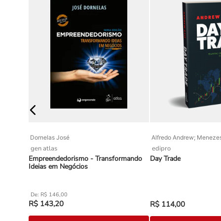
Dornelas José
Alfredo Andrew; Meneze
gen atlas
edipro
Empreendedorismo - Transformando
Day Trade
Ideias em Negócios
R$
146
,
00
R$
143
,
20
R$
114
,
00