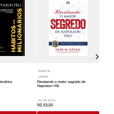
Green M
Covey R.
citadel
alta boo
ionários
Revelando o maior segredo de
A veloci
Napoleon Hill
R$
59
,
90
R$
13
R$
53
,
50
R$
103
,