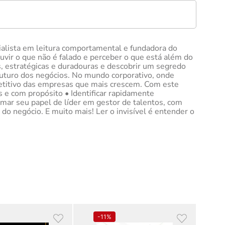
cialista em leitura comportamental e fundadora do
ouvir o que não é falado e perceber o que está além do
s, estratégicas e duradouras e descobrir um segredo
futuro dos negócios. No mundo corporativo, onde
mpetitivo das empresas que mais crescem. Com este
s e com propósito • Identificar rapidamente
rmar seu papel de líder em gestor de talentos, com
do negócio. E muito mais! Ler o invisível é entender o
-
11%