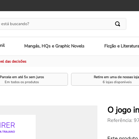
 está buscando?
nil
Mangás, HQs e Graphic Novels
Ficção e Literatur
vel das decisões
Parcele em até 5x sem juros
Retire em uma de nossas loj
Em todos os produtos
6 lojas disponíveis
O jogo i
Referência
:
9
Este produto