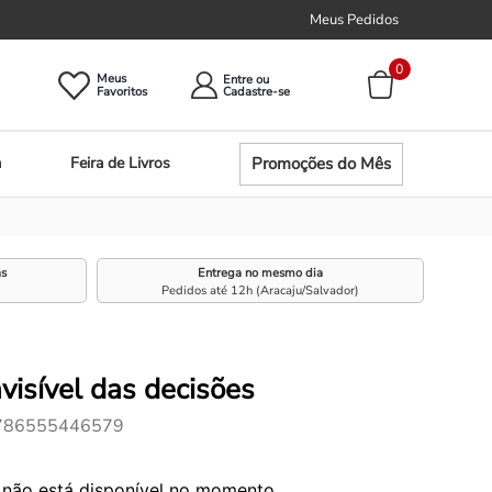
Meus Pedidos
0
Meus
Entre ou
Promoções do Mês
a
Feira de Livros
as
Entrega no mesmo dia
Pedidos até 12h (Aracaju/Salvador)
nvisível das decisões
786555446579
 não está disponível no momento