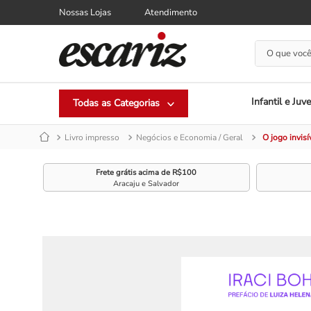
Nossas Lojas
Atendimento
O que você
Infantil e Juve
Livro impresso
Negócios e Economia / Geral
O jogo invisí
Frete grátis acima de R$100
Aracaju e Salvador