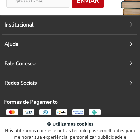
ENVIAR
Institucional
Ajuda
Fale Conosco
Redes Sociais
Formas de Pagamento
🍪 Utilizamos cookies
Segurança
Nós utilizamos cookies e outras tecnologias semelhantes para
Selecione
Como está sendo sua experiência?
melhorar sua experiência, personalizar publicidade e
uma