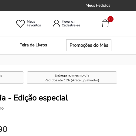
Meus Pedidos
0
Meus
Entre ou
Promoções do Mês
a
Feira de Livros
as
Entrega no mesmo dia
Pedidos até 12h (Aracaju/Salvador)
ia - Edição especial
ro
☆
90