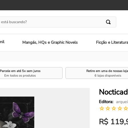
 está buscando?
nil
Mangás, HQs e Graphic Novels
Ficção e Literatur
Parcele em até 5x sem juros
Retire em uma de nossas loj
Em todos os produtos
6 lojas disponíveis
Nocticad
arquei
☆
☆
☆
☆
R$
119
,