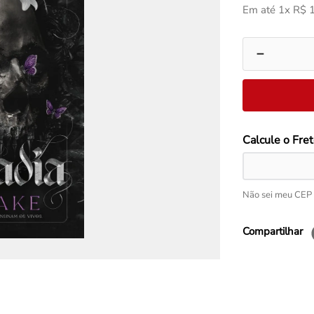
Em até
1
x
R$
－
Não sei meu CEP
Compartilhar