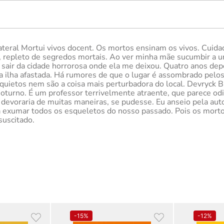
ilateral Mortui vivos docent. Os mortos ensinam os vivos. Cuida
, repleto de segredos mortais. Ao ver minha mãe sucumbir a 
 sair da cidade horrorosa onde ela me deixou. Quatro anos dep
uma ilha afastada. Há rumores de que o lugar é assombrado pel
inquietos nem são a coisa mais perturbadora do local. Devryc
noturno. É um professor terrivelmente atraente, que parece od
evoraria de muitas maneiras, se pudesse. Eu anseio pela auto
 a exumar todos os esqueletos do nosso passado. Pois os mort
suscitado.
-
15%
-
12%