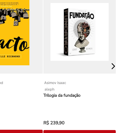
nd
Asimov Isaac
Julia Qui
aleph
arqueiro
Trilogia da fundação
Box Os B
R$
239
,
90
R$
499
,