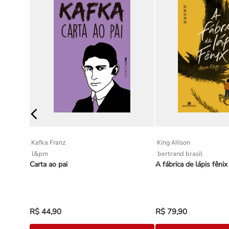
Kafka Franz
King Allison
l&pm
bertrand brasil
Carta ao pai
A fábrica de lápis fênix
R$
44
,
90
R$
79
,
90