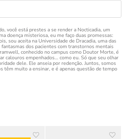
do, você está prestes a se render a Nocticadia, um
uma doença misteriosa, eu me faço duas promessas:
ois, sou aceita na Universidade de Dracadia, uma das
os fantasmas dos pacientes com transtornos mentais
k Bramwell, conhecido no campus como Doutor Morte, é
iar calouros empenhados... como eu. Só que seu olhar
ridade dele. Ele anseia por redenção. Juntos, somos
os têm muito a ensinar, e é apenas questão de tempo