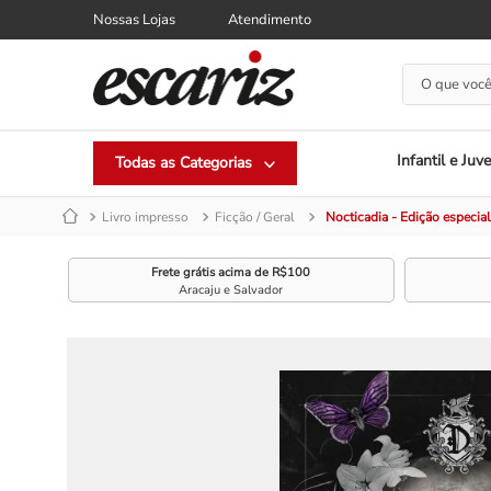
Nossas Lojas
Atendimento
O que você
Infantil e Juve
Livro impresso
Ficção / Geral
Nocticadia - Edição especial
Frete grátis acima de R$100
Aracaju e Salvador